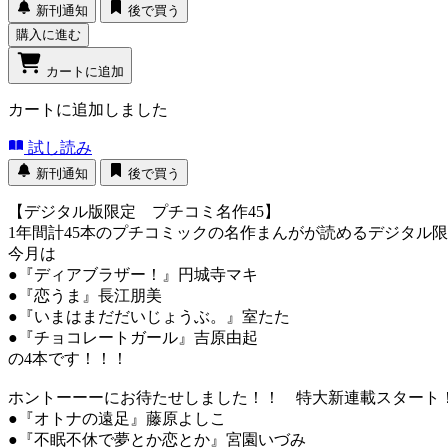
新刊通知
後で買う
購入に進む
カートに追加
カートに追加しました
試し読み
新刊通知
後で買う
【デジタル版限定 プチコミ名作45】
1年間計45本のプチコミックの名作まんがが読めるデジタ
今月は
●『ディアブラザー！』円城寺マキ
●『恋うま』長江朋美
●『いまはまだだいじょうぶ。』室たた
●『チョコレートガール』吉原由起
の4本です！！！
ホントーーーにお待たせしました！！ 特大新連載スタート
●『オトナの遠足』藤原よしこ
●『不眠不休で夢とか恋とか』宮園いづみ