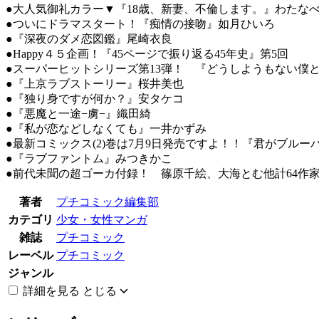
●大人気御礼カラー▼『18歳、新妻、不倫します。』わた
●ついにドラマスタート！『痴情の接吻』如月ひいろ
●『深夜のダメ恋図鑑』尾崎衣良
●Happy４５企画！『45ページで振り返る45年史』第5回
●スーパーヒットシリーズ第13弾！ 『どうしようもない
●『上京ラブストーリー』桜井美也
●『独り身ですが何か？』安タケコ
●『悪魔と一途−虜−』織田綺
●『私が恋などしなくても』一井かずみ
●最新コミックス(2)巻は7月9日発売ですよ！！『君がブル
●『ラブファントム』みつきかこ
●前代未聞の超ゴーカ付録！ 篠原千絵、大海とむ他計64作家によ
著者
プチコミック編集部
カテゴリ
少女・女性マンガ
雑誌
プチコミック
レーベル
プチコミック
ジャンル
詳細を見る
とじる