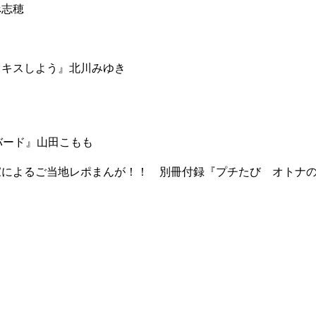
なべ志穂
僕とキスしよう』北川みゆき
ーバード』山田こもも
るご当地レポまんが！！ 別冊付録『プチたび オトナの遠足〜Spe