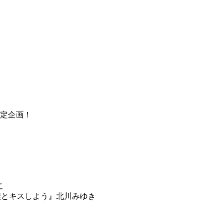
ル限定企画！
かこ
僕とキスしよう』北川みゆき