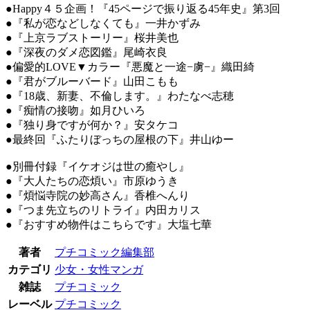
●Happy４５企画！『45ページで振り返る45年史』第3回
●『私が恋などしなくても』一井かずみ
●『上京ラブストーリー』桜井美也
●『深夜のダメ恋図鑑』尾崎衣良
●偏愛的LOVE▼カラー『悪魔と一途−虜−』織田綺
●『君がブルーバード』山田こもも
●『18歳、新妻、不倫します。』わたなべ志穂
●『痴情の接吻』如月ひいろ
●『独り身ですが何か？』安タケコ
●最終回『ふたりぼっちの屋根の下』井山ゆー
●別冊付録『イケオジは世の癒やし』
●『大人たちの恋煩い』市原ゆうき
●『煩悩寺院の妙高さん』香椎へんり
●『つま先立ちのリトライ』内田カリス
●『おすすめ物件はこちらです』大塩七華
著者
プチコミック編集部
カテゴリ
少女・女性マンガ
雑誌
プチコミック
レーベル
プチコミック