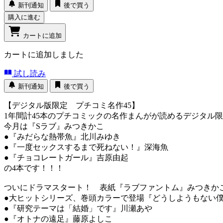
新刊通知
後で買う
購入に進む
カートに追加
カートに追加しました
試し読み
新刊通知
後で買う
【デジタル版限定 プチコミ名作45】
1年間計45本のプチコミックの名作まんがが読めるデジタ
今月は『Sラブ』みつきかこ
●『みだらな熱帯魚』北川みゆき
●『一度セックスするまで死ねない！』深海魚
●『チョコレートガール』吉原由起
の4本です！！！
ついにドラマスタート！ 表紙『ラブファントム』みつき
●大ヒットシリーズ、巻頭カラーで登場『どうしようもない
●『研究テーマは「結婚」です』川瀬あや
●『オトナの遠足』藤原よしこ