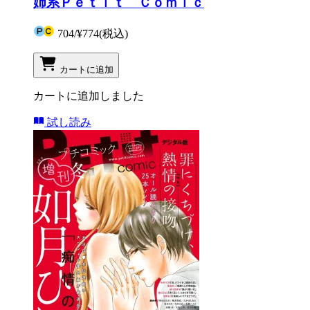
姉系Ｐｅｔｉｔ Ｃｏｍｉｃ
704
/
¥774
(税込)
カートに追加
カートに追加しました
試し読み