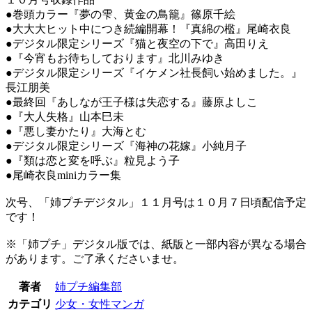
●巻頭カラー『夢の雫、黄金の鳥籠』篠原千絵
●大大大ヒット中につき続編開幕！『真綿の檻』尾崎衣良
●デジタル限定シリーズ『猫と夜空の下で』高田りえ
●『今宵もお待ちしております』北川みゆき
●デジタル限定シリーズ『イケメン社長飼い始めました。』
長江朋美
●最終回『あしなが王子様は失恋する』藤原よしこ
●『大人失格』山本巳未
●『悪し妻かたり』大海とむ
●デジタル限定シリーズ『海神の花嫁』小純月子
●『類は恋と変を呼ぶ』粒見よう子
●尾崎衣良miniカラー集
次号、「姉プチデジタル」１１月号は１０月７日頃配信予定
です！
※「姉プチ」デジタル版では、紙版と一部内容が異なる場合
があります。ご了承くださいませ。
著者
姉プチ編集部
カテゴリ
少女・女性マンガ