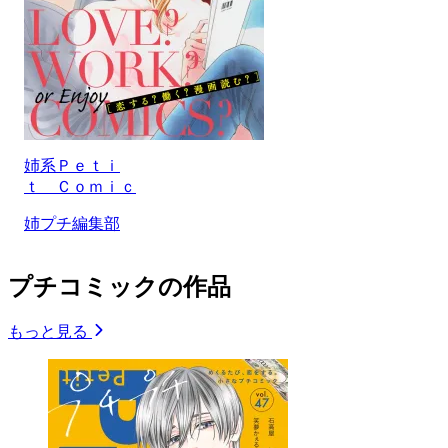
姉系Ｐｅｔｉ
ｔ Ｃｏｍｉｃ
姉プチ編集部
プチコミックの作品
もっと見る