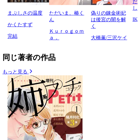
だ
し
まぶしさの温度
ただいま、椿く
偽りの錬金術妃
IK
ん
は後宮の闇を解
かくたすず
く
Ｋｕｒｏｇｏｍ
完結
ａ．
大橋薫/三沢ケイ
同じ著者の作品
もっと見る