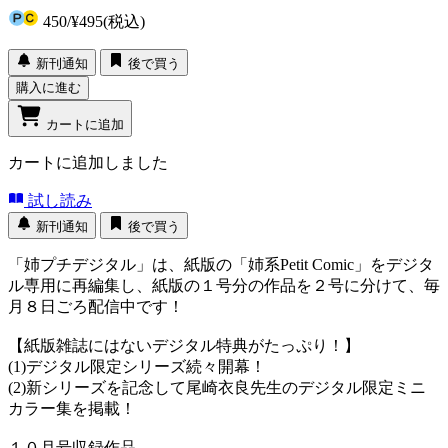
450
/
¥495
(税込)
新刊通知
後で買う
購入に進む
カートに追加
カートに追加しました
試し読み
新刊通知
後で買う
「姉プチデジタル」は、紙版の「姉系Petit Comic」をデジタ
ル専用に再編集し、紙版の１号分の作品を２号に分けて、毎
月８日ごろ配信中です！
【紙版雑誌にはないデジタル特典がたっぷり！】
(1)デジタル限定シリーズ続々開幕！
(2)新シリーズを記念して尾崎衣良先生のデジタル限定ミニ
カラー集を掲載！
１０月号収録作品