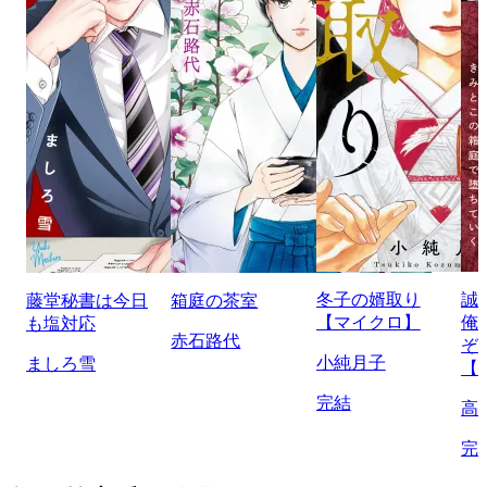
冬子の婿取り
誠
藤堂秘書は今日
箱庭の茶室
【マイクロ】
俺
も塩対応
赤石路代
ぞ
小純月子
ましろ雪
【
完結
高
完