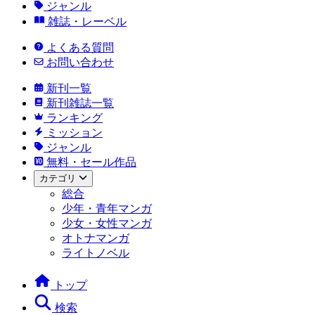
ジャンル
雑誌・レーベル
よくある質問
お問い合わせ
新刊一覧
新刊雑誌一覧
ランキング
ミッション
ジャンル
無料・セール作品
カテゴリ
総合
少年・青年マンガ
少女・女性マンガ
オトナマンガ
ライトノベル
トップ
検索