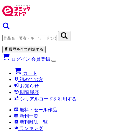
履歴を全て削除する
ログイン
会員登録
カート
初めての方
お知らせ
閲覧履歴
シリアルコードを利用する
無料・セール作品
新刊一覧
新刊雑誌一覧
ランキング