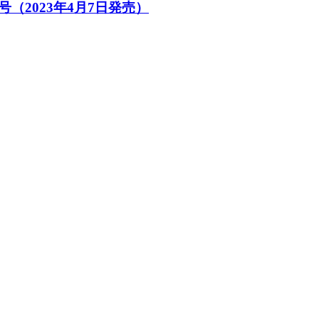
号（2023年4月7日発売）