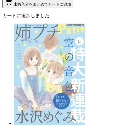
未購入分をまとめてカートに追加
カートに追加しました