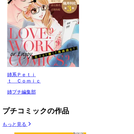
姉系Ｐｅｔｉ
ｔ Ｃｏｍｉｃ
姉プチ編集部
プチコミックの作品
もっと見る