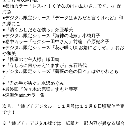
●巻頭カラー『レス-下手くそなのはお互いさまです。-』深
海魚
●デジタル限定シリーズ『データはきみだと言うけれど』和
久原にこ
●『清くふしだらな僕ら』畑亜希美
●デジタル限定シリーズ『海神の花嫁』小純月子
●巻中カラー『セクシー田中さん』前編 芦原妃名子
●デジタル限定シリーズ『花が咲く頃 お婿にどうぞ。』おお
や和美
●『執事のご主人様』織田綺
●『うしろに何かみえてますが』赤石路代
●デジタル限定シリーズ『薔薇の色の日々』はやかわとも
こ
●『君の手が紡ぐ』水沢めぐみ
●最終回『佐々木の完璧』すもと亜夢
●深海魚miniカラー集
次号、「姉プチデジタル」１１月号は１１月８日頃配信予定
です！
※「姉プチ」デジタル版では、紙版と一部内容が異なる場合