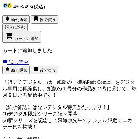
450
/
¥495
(税込)
新刊通知
後で買う
購入に進む
カートに追加
カートに追加しました
試し読み
新刊通知
後で買う
「姉プチデジタル」は、紙版の「姉系Petit Comic」をデジタ
ル専用に再編集し、紙版の１号分の作品を２号に分けて、毎
月８日ごろ配信中です！
【紙版雑誌にはないデジタル特典がたっぷり！】
(1)デジタル限定シリーズ続々開幕！
(2)新シリーズを記念して深海魚先生のデジタル限定ミニカ
ラー集を掲載！
１１月号収録作品