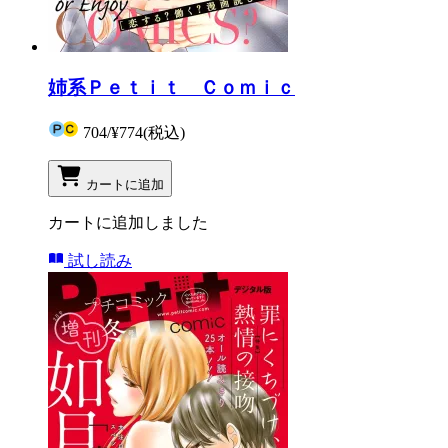
姉系Ｐｅｔｉｔ Ｃｏｍｉｃ
704
/
¥774
(税込)
カートに追加
カートに追加しました
試し読み