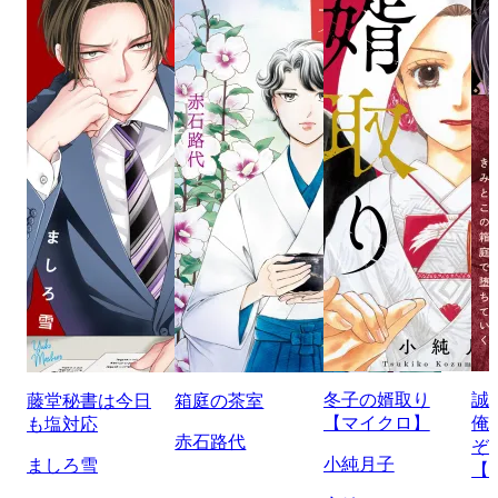
冬子の婿取り
誠
藤堂秘書は今日
箱庭の茶室
【マイクロ】
俺
も塩対応
赤石路代
ぞ
小純月子
ましろ雪
【