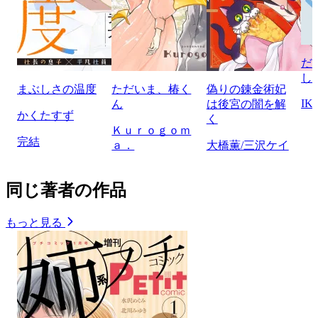
だ
し
まぶしさの温度
ただいま、椿く
偽りの錬金術妃
IK
ん
は後宮の闇を解
かくたすず
く
Ｋｕｒｏｇｏｍ
完結
ａ．
大橋薫/三沢ケイ
同じ著者の作品
もっと見る