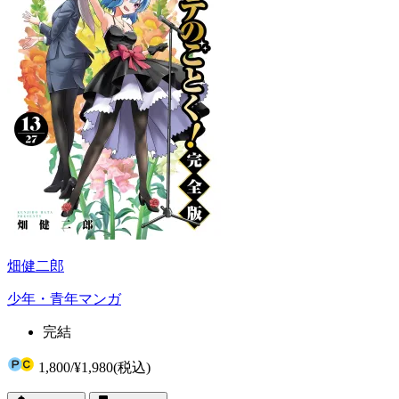
畑健二郎
少年・青年マンガ
完結
1,800
/
¥1,980
(税込)