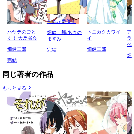
それが声優！
ハヤテのごと
トニカクカワイ
ア
畑健二郎/あさの
く！ 大反省会
イ
ラ
ますみ
ペ
畑健二郎
畑健二郎
完結
畑
完結
同じ著者の作品
もっと見る