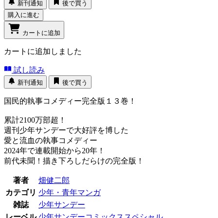
新刊通知
後で買う
購入に進む
カートに追加
カートに追加しました
試し読み
新刊通知
後で買う
国民的執事コメディー完全版１３巻！
累計2100万部超！
週刊少年サンデーで大好評を博した
愛と流血の執事コメディー
2024年で連載開始から20年！
前代未聞！描き下ろしだらけの完全版！
著者
畑健二郎
カテゴリ
少年・青年マンガ
雑誌
少年サンデー
レーベル
少年サンデーコミックススペシャル