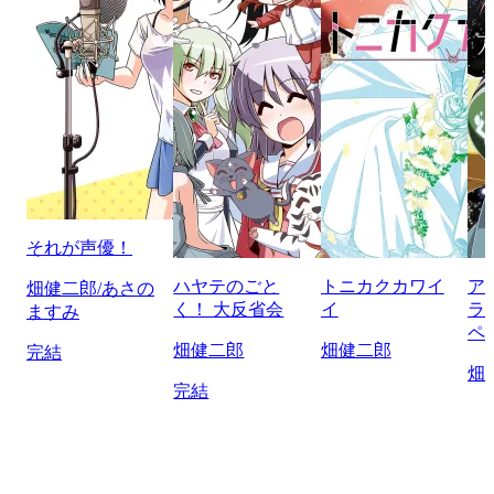
それが声優！
ハヤテのごと
トニカクカワイ
ア
畑健二郎/あさの
く！ 大反省会
イ
ラ
ますみ
ペ
畑健二郎
畑健二郎
完結
畑
完結