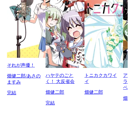
それが声優！
ハヤテのごと
トニカクカワイ
ア
畑健二郎/あさの
く！ 大反省会
イ
ラ
ますみ
ペ
畑健二郎
畑健二郎
完結
畑
完結