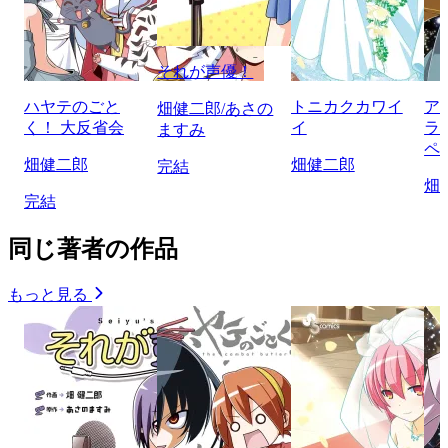
それが声優！
ハヤテのごと
トニカクカワイ
ア
畑健二郎/あさの
く！ 大反省会
イ
ラ
ますみ
ペ
畑健二郎
畑健二郎
完結
畑
完結
同じ著者の作品
もっと見る