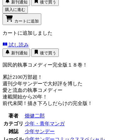
新刊通知
後で買う
購入に進む
カートに追加
カートに追加しました
試し読み
新刊通知
後で買う
国民的執事コメディー完全版１８巻！
累計2100万部超！
週刊少年サンデーで大好評を博した
愛と流血の執事コメディー
連載開始から20年！
前代未聞！描き下ろしだらけの完全版！
著者
畑健二郎
カテゴリ
少年・青年マンガ
雑誌
少年サンデー
レーベル
少年サンデーコミックススペシャル