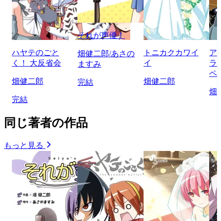
それが声優！
ハヤテのごと
トニカクカワイ
ア
畑健二郎/あさの
く！ 大反省会
イ
ラ
ますみ
ペ
畑健二郎
畑健二郎
完結
畑
完結
同じ著者の作品
もっと見る