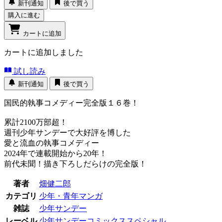
新刊通知
後で買う
購入に進む
カートに追加
カートに追加しました
試し読み
新刊通知
後で買う
国民的執事コメディー完全版１６巻！
累計2100万部超！
週刊少年サンデーで大好評を博した
愛と流血の執事コメディー
2024年で連載開始から20年！
前代未聞！描き下ろしだらけの完全版！
著者
畑健二郎
カテゴリ
少年・青年マンガ
雑誌
少年サンデー
レーベル
少年サンデーコミックススペシャル