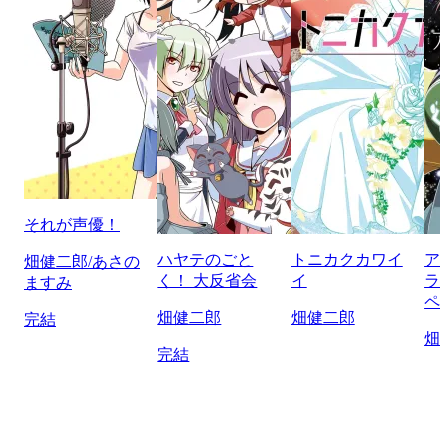
それが声優！
ハヤテのごと
トニカクカワイ
ア
畑健二郎/あさの
く！ 大反省会
イ
ラ
ますみ
ペ
畑健二郎
畑健二郎
完結
畑
完結