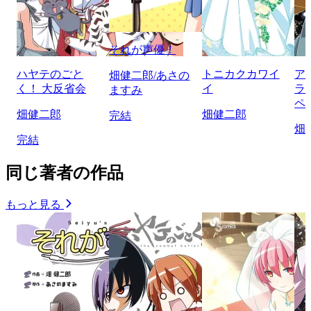
それが声優！
ハヤテのごと
トニカクカワイ
ア
畑健二郎/あさの
く！ 大反省会
イ
ラ
ますみ
ペ
畑健二郎
畑健二郎
完結
畑
完結
同じ著者の作品
もっと見る