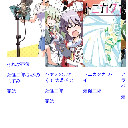
それが声優！
ハヤテのごと
トニカクカワイ
ア
畑健二郎/あさの
く！ 大反省会
イ
ラ
ますみ
ペ
畑健二郎
畑健二郎
完結
畑
完結