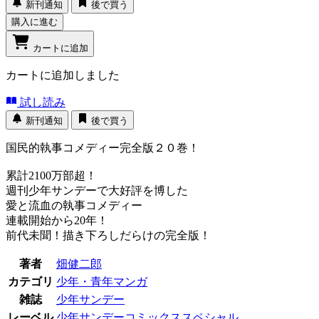
新刊通知
後で買う
購入に進む
カートに追加
カートに追加しました
試し読み
新刊通知
後で買う
国民的執事コメディー完全版２０巻！
累計2100万部超！
週刊少年サンデーで大好評を博した
愛と流血の執事コメディー
連載開始から20年！
前代未聞！描き下ろしだらけの完全版！
著者
畑健二郎
カテゴリ
少年・青年マンガ
雑誌
少年サンデー
レーベル
少年サンデーコミックススペシャル