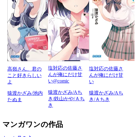
塩対応の佐藤さ
塩対応の佐藤さ
高嶺さん、君の
んが俺にだけ甘
んが俺にだけ甘
こと好きらしい
い@comic
い
よ
猿渡かざみ/Aち
猿渡かざみ/Aち
猿渡かざみ/池内
き/鉄山かや/Ａち
き/Ａちき
たぬま
き
マンガワンの作品