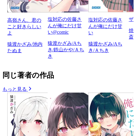
塩対応の佐藤さ
ザ
塩対応の佐藤さ
高嶺さん、君の
んが俺にだけ甘
んが俺にだけ甘
こと好きらしい
焼
い@comic
い
よ
斎
猿渡かざみ/Aち
猿渡かざみ/Aち
猿渡かざみ/池内
き/鉄山かや/Ａち
き/Ａちき
たぬま
き
同じ著者の作品
もっと見る