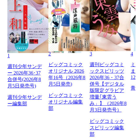
2
3
4
1
ビッグコミック
週刊ビッグコミ
ミ
週刊少年サンデ
オリジナル 2026
ックスピリッツ
ま
ー 2026年36･37
12
年16号（2026年8
2026年36・37合
合併号(2026年8
月5日発売)
併号【デジタル
月5日発売号)
青
版限定グラビア
ビッグコミック
増量｢東雲う
週刊少年サンデ
オリジナル編集
み」】（2026年8
ー編集部
部
月3日発売号）
ビッグコミック
スピリッツ編集
部