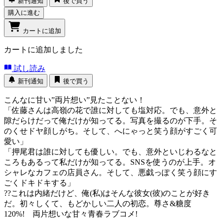
新刊通知
後で買う
購入に進む
カートに追加
カートに追加しました
試し読み
新刊通知
後で買う
こんなに甘い”両片想い”見たことない！
「佐藤さんは高嶺の花で誰に対しても塩対応。でも、意外と
隙だらけだって俺だけが知ってる。写真を撮るのが下手。そ
のくせドヤ顔しがち。そして、へにゃっと笑う顔がすごく可
愛い」
「押尾君は誰に対しても優しい。でも、意外といじわるなと
ころもあるって私だけが知ってる。SNSを使うのが上手。オ
シャレなカフェの店員さん。そして、悪戯っぽく笑う顔にす
ごくドキドキする」
??これは内緒だけど、俺(私)はそんな彼女(彼)のことが好き
だ。初々しくて、もどかしい二人の初恋。尊さ&糖度
120%! 両片想いな甘々青春ラブコメ!