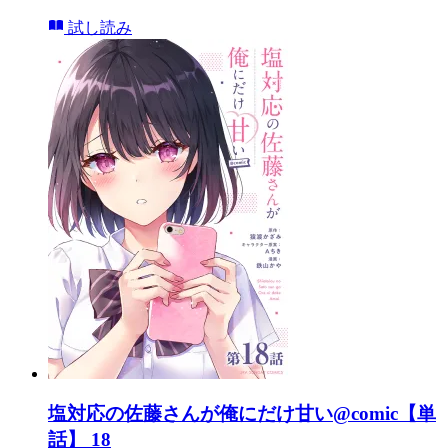
試し読み
塩対応の佐藤さんが俺にだけ甘い@comic【単
話】 18