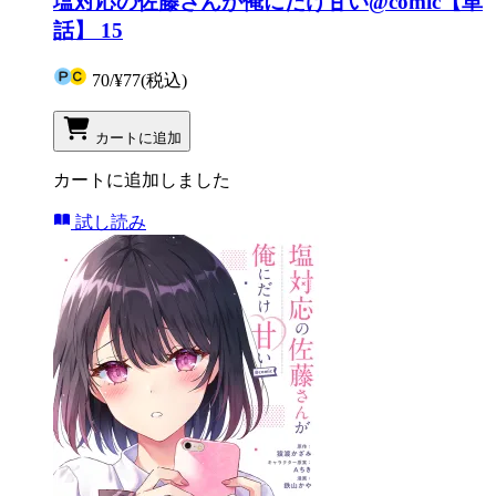
塩対応の佐藤さんが俺にだけ甘い@comic【単
話】 15
70
/
¥77
(税込)
カートに追加
カートに追加しました
試し読み