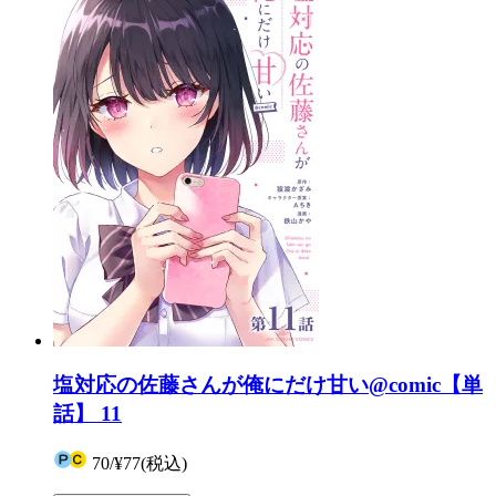
塩対応の佐藤さんが俺にだけ甘い@comic【単
話】 11
70
/
¥77
(税込)