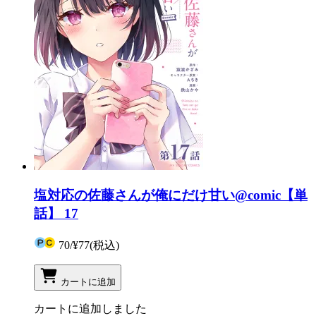
塩対応の佐藤さんが俺にだけ甘い@comic【単
話】 17
70
/
¥77
(税込)
カートに追加
カートに追加しました