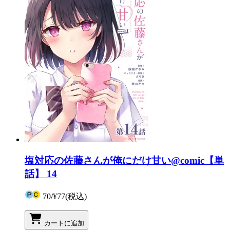
塩対応の佐藤さんが俺にだけ甘い@comic【単
話】 14
70
/
¥77
(税込)
カートに追加