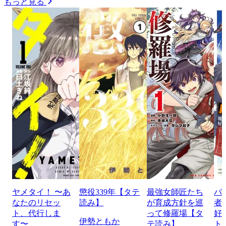
もっと見る
ヤメタイ！ 〜あ
懲役339年【タテ
最強女師匠たち
パ
なたのリセッ
読み】
が育成方針を巡
者
ト、代行しま
って修羅場【タ
好
伊勢ともか
す〜
テ読み】
ト