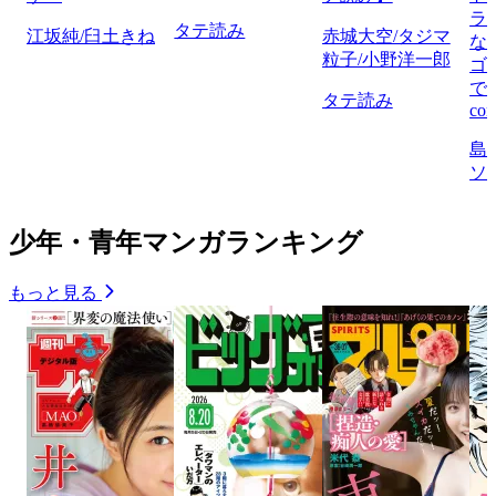
ラ
タテ読み
江坂純/臼土きね
赤城大空/タジマ
な
粒子/小野洋一郎
ゴ
で
タテ読み
com
島
ソ
少年・青年マンガランキング
もっと見る