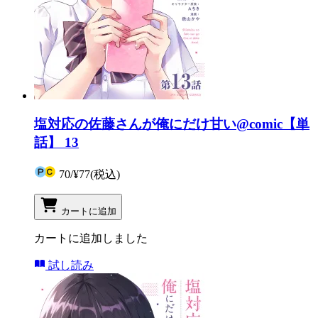
塩対応の佐藤さんが俺にだけ甘い@comic【単
話】 13
70
/
¥77
(税込)
カートに追加
カートに追加しました
試し読み