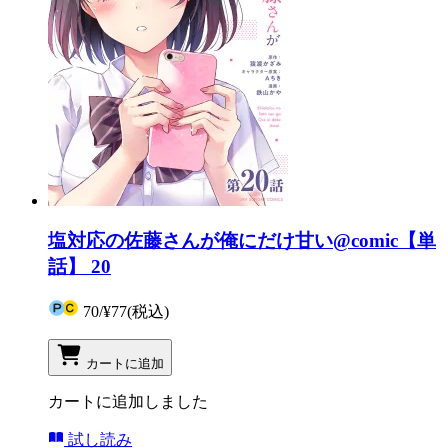
塩対応の佐藤さんが俺にだけ甘い@comic【単
話】 20
70
/
¥77
(税込)
カートに追加
カートに追加しました
試し読み