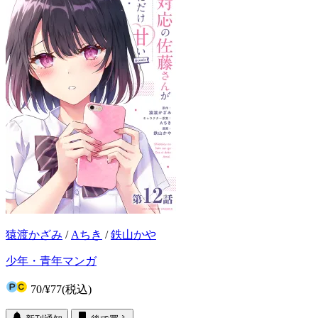
猿渡かざみ
/
Aちき
/
鉄山かや
少年・青年マンガ
70
/
¥77
(税込)