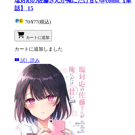
塩対応の佐藤さんが俺にだけ甘い@comic【単
話】 15
70
/
¥77
(税込)
カートに追加
カートに追加しました
試し読み