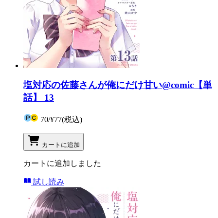
塩対応の佐藤さんが俺にだけ甘い@comic【単
話】 13
70
/
¥77
(税込)
カートに追加
カートに追加しました
試し読み