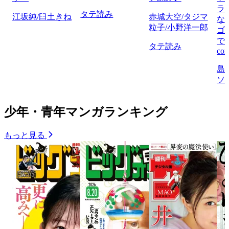
ラ
タテ読み
江坂純/臼土きね
赤城大空/タジマ
な
粒子/小野洋一郎
ゴ
で
タテ読み
com
島
ソ
少年・青年マンガランキング
もっと見る