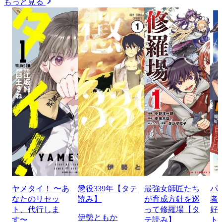
もっと見る
ヤメタイ！ 〜あ
懲役339年【タテ
最強女師匠たち
パ
なたのリセッ
読み】
が育成方針を巡
者
ト、代行しま
って修羅場【タ
好
伊勢ともか
す〜
テ読み】
ト