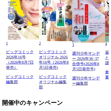
1
2
4
3
ビッグコミック
ビッグコミック
薬
週刊少年サンデ
2026年16号
オリジナル 2026
と
ー 2026年36･37
（2026年8月7日
年16号（2026年8
謎
合併号(2026年8
発売）
月5日発売)
月5日発売号)
倉
ビッグコミック
ビッグコミック
夏
週刊少年サンデ
編集部
オリジナル編集
ー編集部
部
開催中のキャンペーン