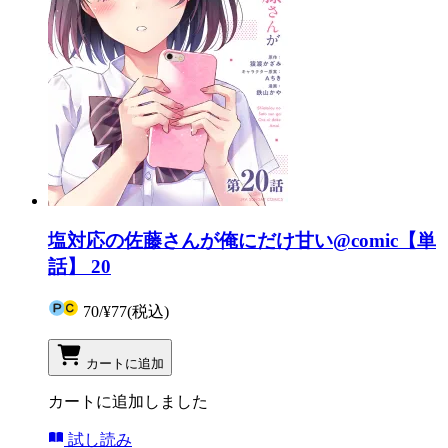
塩対応の佐藤さんが俺にだけ甘い@comic【単
話】 20
70
/
¥77
(税込)
カートに追加
カートに追加しました
試し読み