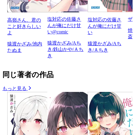
塩対応の佐藤さ
ザ
塩対応の佐藤さ
高嶺さん、君の
んが俺にだけ甘
んが俺にだけ甘
こと好きらしい
焼
い@comic
い
よ
斎
猿渡かざみ/Aち
猿渡かざみ/Aち
猿渡かざみ/池内
き/鉄山かや/Ａち
き/Ａちき
たぬま
き
同じ著者の作品
もっと見る