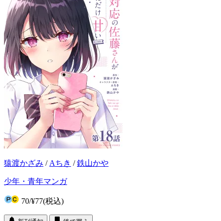
猿渡かざみ
/
Aちき
/
鉄山かや
少年・青年マンガ
70
/
¥77
(税込)