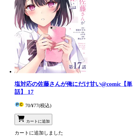
塩対応の佐藤さんが俺にだけ甘い@comic【単
話】 17
70
/
¥77
(税込)
カートに追加
カートに追加しました