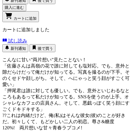
新刊通知
後で買う
購入に進む
カートに追加
カートに追加しました
試し読み
新刊通知
後で買う
こんなに甘い”両片想い”見たことない！
「佐藤さんは高嶺の花で誰に対しても塩対応。でも、意外と
隙だらけだって俺だけが知ってる。写真を撮るのが下手。そ
のくせドヤ顔しがち。そして、へにゃっと笑う顔がすごく可
愛い」
「押尾君は誰に対しても優しい。でも、意外といじわるなと
ころもあるって私だけが知ってる。SNSを使うのが上手。オ
シャレなカフェの店員さん。そして、悪戯っぽく笑う顔にす
ごくドキドキする」
??これは内緒だけど、俺(私)はそんな彼女(彼)のことが好き
だ。初々しくて、もどかしい二人の初恋。尊さ&糖度
120%! 両片想いな甘々青春ラブコメ!