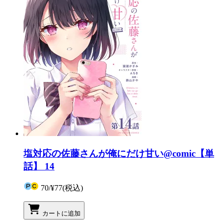
塩対応の佐藤さんが俺にだけ甘い@comic【単
話】 14
70
/
¥77
(税込)
カートに追加