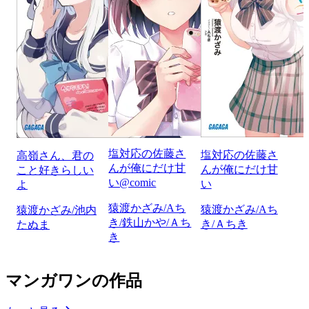
塩対応の佐藤さ
塩対応の佐藤さ
高嶺さん、君の
んが俺にだけ甘
んが俺にだけ甘
こと好きらしい
い@comic
い
よ
猿渡かざみ/Aち
猿渡かざみ/Aち
猿渡かざみ/池内
き/鉄山かや/Ａち
き/Ａちき
たぬま
き
マンガワンの作品