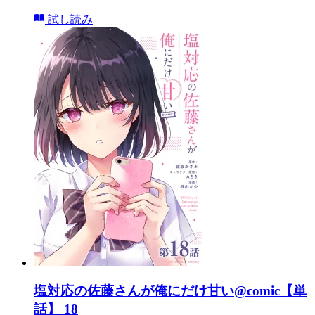
試し読み
塩対応の佐藤さんが俺にだけ甘い@comic【単
話】 18