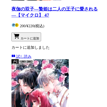
夜伽の双子―贄姫は二人の王子に愛される
―【マイクロ】 47
200
/
¥220
(税込)
カートに追加
カートに追加しました
試し読み