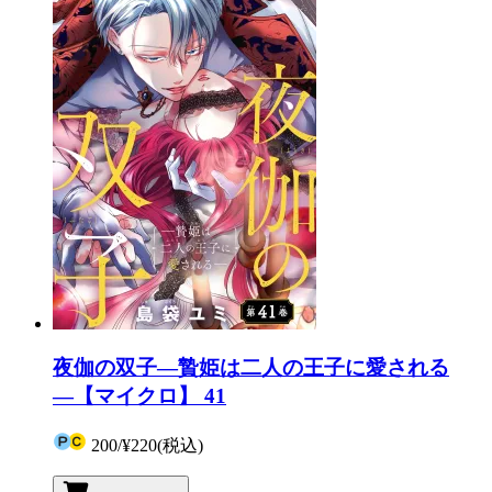
夜伽の双子―贄姫は二人の王子に愛される
―【マイクロ】 41
200
/
¥220
(税込)