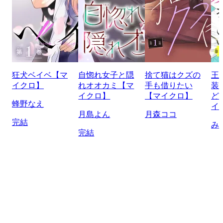
狂犬ベイベ【マ
自惚れ女子と隠
捨て猫はクズの
王
イクロ】
れオオカミ【マ
手も借りたい
装
イクロ】
【マイクロ】
ど
蜂野なえ
イ
月島よん
月森ココ
完結
み
完結