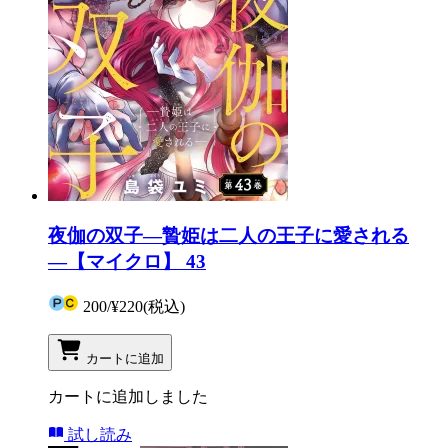
夜伽の双子―贄姫は二人の王子に愛される
―【マイクロ】 43
200
/
¥220
(税込)
カートに追加
カートに追加しました
試し読み