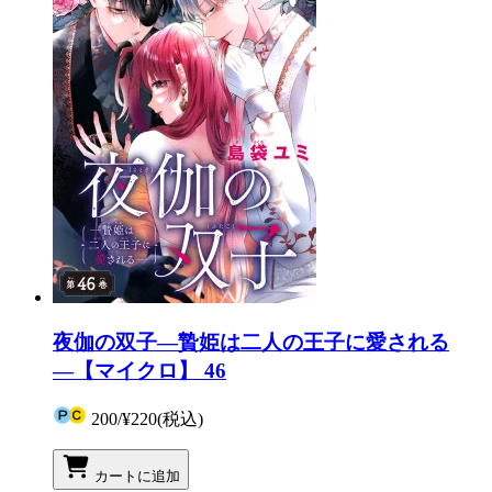
夜伽の双子―贄姫は二人の王子に愛される
―【マイクロ】 46
200
/
¥220
(税込)
カートに追加