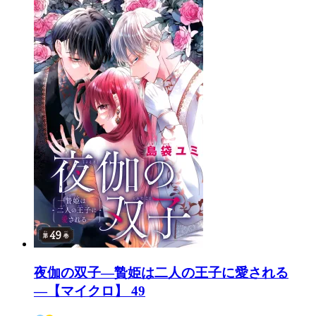
夜伽の双子―贄姫は二人の王子に愛される
―【マイクロ】 49