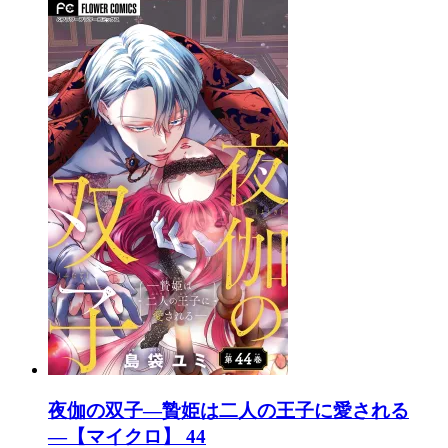
夜伽の双子―贄姫は二人の王子に愛される
―【マイクロ】 44