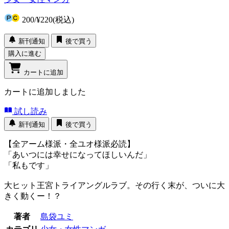
200
/
¥220
(税込)
新刊通知
後で買う
購入に進む
カートに追加
カートに追加しました
試し読み
新刊通知
後で買う
【全アーム様派・全ユオ様派必読】
「あいつには幸せになってほしいんだ」
「私もです」
大ヒット王宮トライアングルラブ。その行く末が、ついに大
きく動くー！？
著者
島袋ユミ