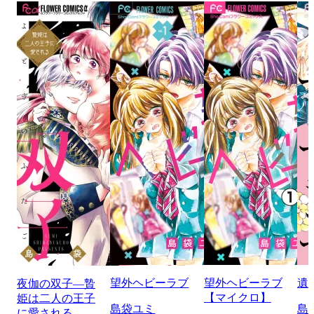
望外ヘビーラブ
望外ヘビーラブ
遺
夜伽の双子―贄
【マイクロ】
姫は二人の王子
島袋ユミ
島
に愛される―