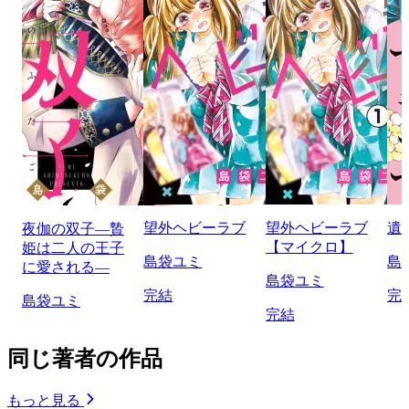
望外ヘビーラブ
望外ヘビーラブ
遺
夜伽の双子―贄
【マイクロ】
姫は二人の王子
島袋ユミ
島
に愛される―
島袋ユミ
完結
完
島袋ユミ
完結
同じ著者の作品
もっと見る