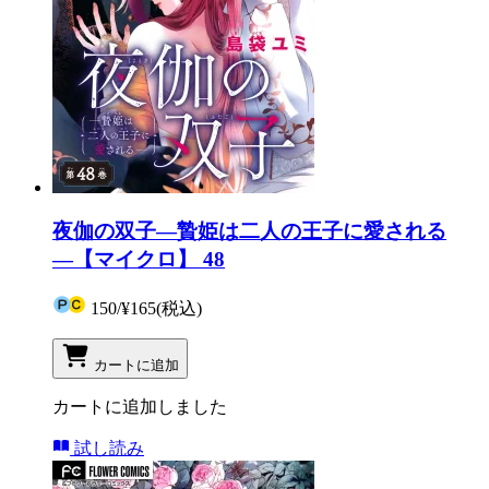
夜伽の双子―贄姫は二人の王子に愛される
―【マイクロ】 48
150
/
¥165
(税込)
カートに追加
カートに追加しました
試し読み