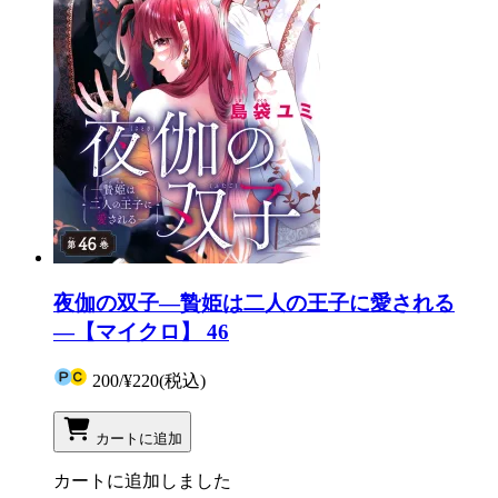
夜伽の双子―贄姫は二人の王子に愛される
―【マイクロ】 46
200
/
¥220
(税込)
カートに追加
カートに追加しました