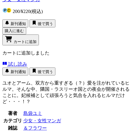
200
/
¥220
(税込)
新刊通知
後で買う
購入に進む
カートに追加
カートに追加しました
試し読み
新刊通知
後で買う
ユオとアーム、双方から重すぎる（？）愛を注がれているヒ
ルマ。そんな中、隣国・ラスリーオ国との夜会が開催される
ことに。妃候補として頑張ろうと気合を入れるヒルマだけ
ど・・・！？
著者
島袋ユミ
カテゴリ
少女・女性マンガ
雑誌
＆フラワー