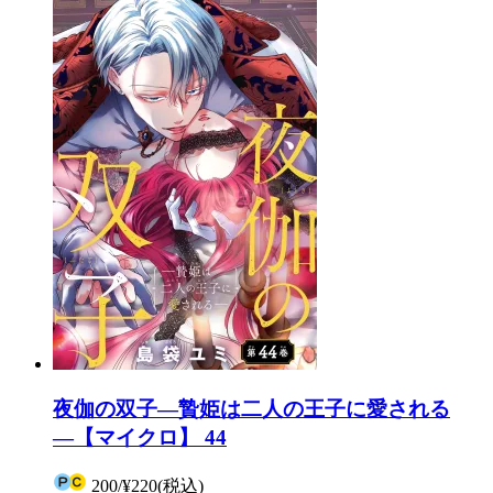
夜伽の双子―贄姫は二人の王子に愛される
―【マイクロ】 44
200
/
¥220
(税込)