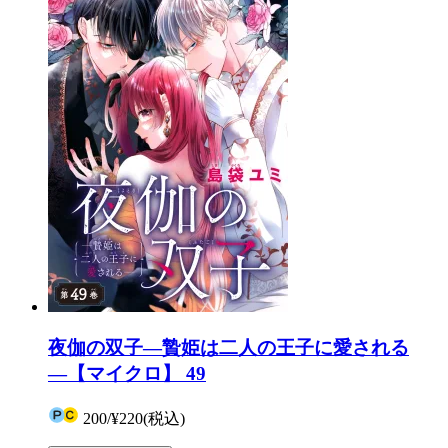
夜伽の双子―贄姫は二人の王子に愛される
―【マイクロ】 49
200
/
¥220
(税込)