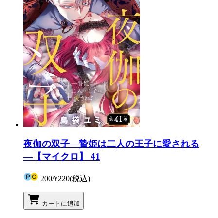
夜伽の双子―贄姫は二人の王子に愛される
―【マイクロ】 41
200
/
¥220
(税込)
カートに追加