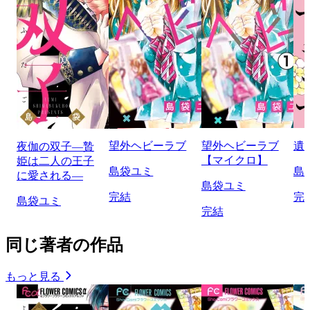
望外ヘビーラブ
望外ヘビーラブ
遺
夜伽の双子―贄
【マイクロ】
姫は二人の王子
島袋ユミ
島
に愛される―
島袋ユミ
完結
完
島袋ユミ
完結
同じ著者の作品
もっと見る