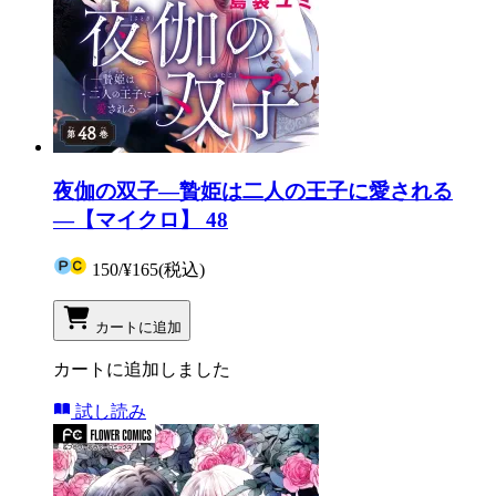
夜伽の双子―贄姫は二人の王子に愛される
―【マイクロ】 48
150
/
¥165
(税込)
カートに追加
カートに追加しました
試し読み