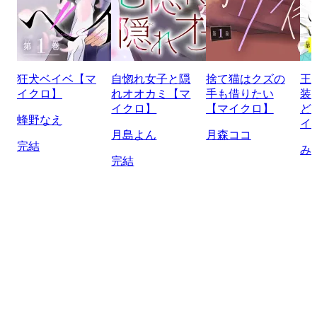
狂犬ベイベ【マ
自惚れ女子と隠
捨て猫はクズの
王
イクロ】
れオオカミ【マ
手も借りたい
装
イクロ】
【マイクロ】
ど
蜂野なえ
イ
月島よん
月森ココ
完結
み
完結