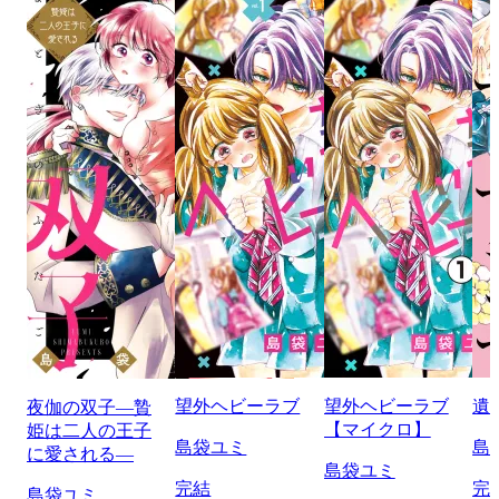
望外ヘビーラブ
望外ヘビーラブ
遺
夜伽の双子―贄
【マイクロ】
姫は二人の王子
島袋ユミ
島
に愛される―
島袋ユミ
完結
完
島袋ユミ