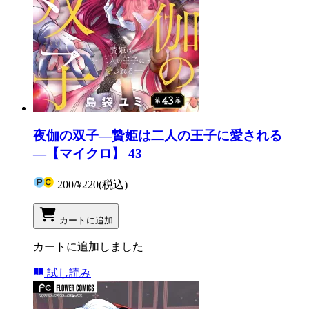
夜伽の双子―贄姫は二人の王子に愛される
―【マイクロ】 43
200
/
¥220
(税込)
カートに追加
カートに追加しました
試し読み