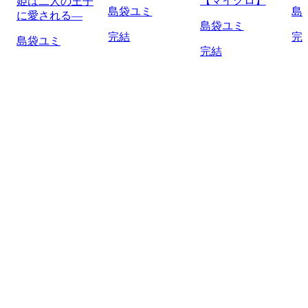
【マイクロ】
姫は二人の王子
島袋ユミ
島
に愛される―
島袋ユミ
完結
完
島袋ユミ
完結