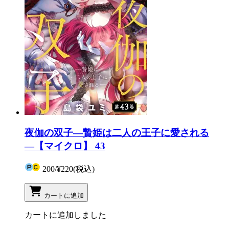
夜伽の双子―贄姫は二人の王子に愛される
―【マイクロ】 43
200
/
¥220
(税込)
カートに追加
カートに追加しました