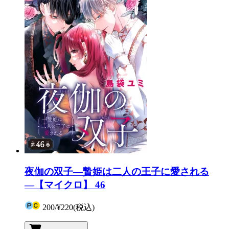
夜伽の双子―贄姫は二人の王子に愛される
―【マイクロ】 46
200
/
¥220
(税込)