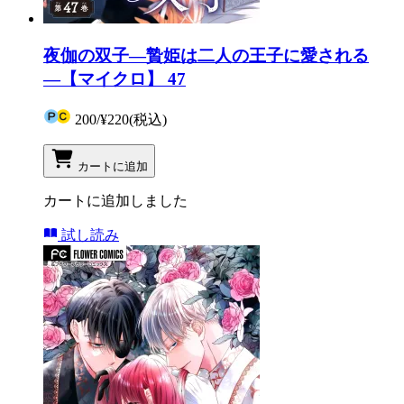
夜伽の双子―贄姫は二人の王子に愛される
―【マイクロ】 47
200
/
¥220
(税込)
カートに追加
カートに追加しました
試し読み