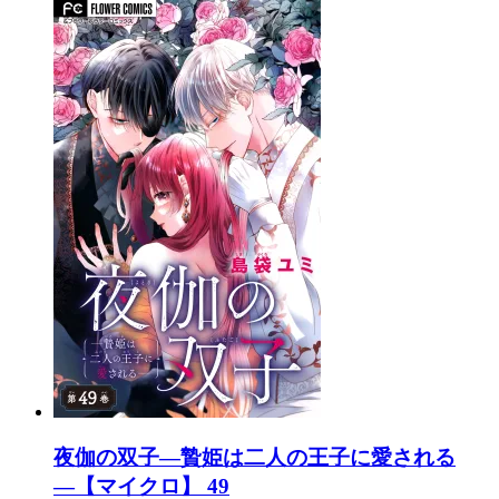
夜伽の双子―贄姫は二人の王子に愛される
―【マイクロ】 49