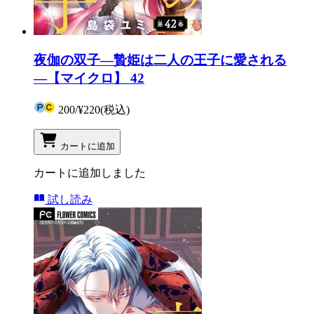
夜伽の双子―贄姫は二人の王子に愛される
―【マイクロ】 42
200
/
¥220
(税込)
カートに追加
カートに追加しました
試し読み