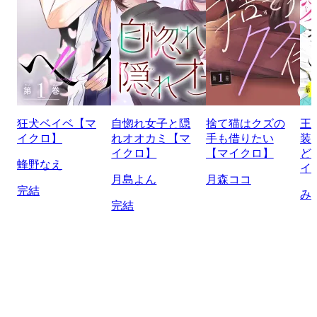
狂犬ベイベ【マ
自惚れ女子と隠
捨て猫はクズの
王
イクロ】
れオオカミ【マ
手も借りたい
装
イクロ】
【マイクロ】
ど
蜂野なえ
イ
月島よん
月森ココ
完結
み
完結