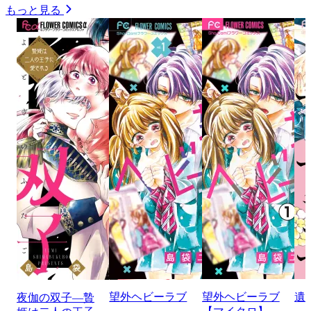
もっと見る
望外ヘビーラブ
望外ヘビーラブ
遺
夜伽の双子―贄