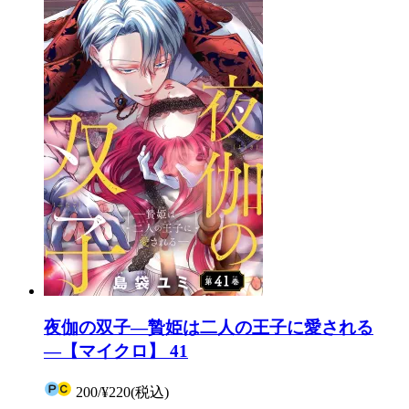
夜伽の双子―贄姫は二人の王子に愛される
―【マイクロ】 41
200
/
¥220
(税込)