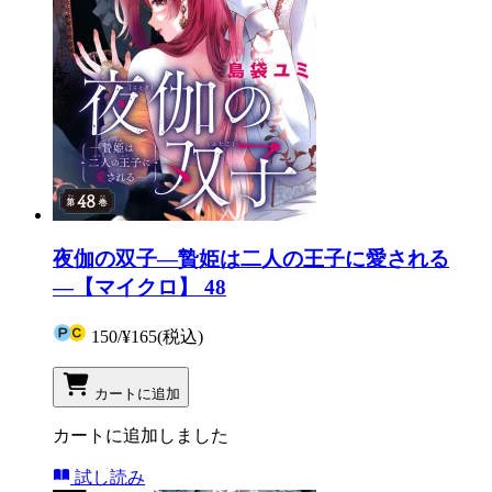
夜伽の双子―贄姫は二人の王子に愛される
―【マイクロ】 48
150
/
¥165
(税込)
カートに追加
カートに追加しました
試し読み