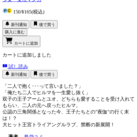
150
/
¥165
(税込)
新刊通知
後で買う
購入に進む
カートに追加
カートに追加しました
試し読み
新刊通知
後で買う
「二人で抱く･･･って言いました？」
「俺たち二人でヒルマを一生愛し抜く」
双子の王子アームとユオ、どちらも愛することを受け入れて
もらい、二人の元へ戻ったヒルマ。
公認の三角関係となった今、王子たちとの”夜伽”の行く末
は！？
大ヒット王宮トライアングルラブ、禁断の新展開！
著者
島袋ユミ