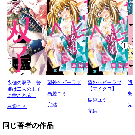
望外ヘビーラブ
望外ヘビーラブ
遺
夜伽の双子―贄
【マイクロ】
姫は二人の王子
島袋ユミ
島
に愛される―
島袋ユミ
完結
完
島袋ユミ
完結
同じ著者の作品