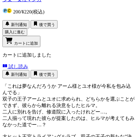
200
/
¥220
(税込)
新刊通知
後で買う
購入に進む
カートに追加
カートに追加しました
試し読み
新刊通知
後で買う
「これは夢なんだろうか アーム様とユオ様が今私を包み込
んでる」
双子の王子アームとユオに求められ、どちらかを選ぶことが
できず、彼らから離れる決意をしたヒルマ。
二人に別れを告げ、修道院に入ったけれどー…。
二人揃って現れた彼らが提案したのは、ヒルマが考えてもみ
なかった道でー…？
大ヒット王宮トライアングルラブ、双子の王子の新たな”決