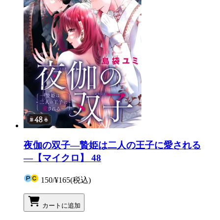
夜伽の双子―贄姫は二人の王子に愛される
―【マイクロ】 48
150
/
¥165
(税込)
カートに追加