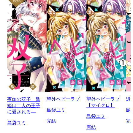
望外ヘビーラブ
望外ヘビーラブ
遺
夜伽の双子―贄
【マイクロ】
姫は二人の王子
島袋ユミ
島
に愛される―
島袋ユミ
完結
完
島袋ユミ
完結