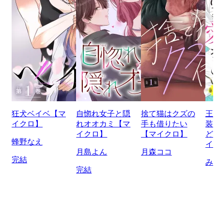
狂犬ベイベ【マ
自惚れ女子と隠
捨て猫はクズの
王
イクロ】
れオオカミ【マ
手も借りたい
装
イクロ】
【マイクロ】
ど
蜂野なえ
イ
月島よん
月森ココ
完結
み
完結