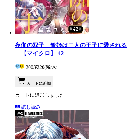
夜伽の双子―贄姫は二人の王子に愛される
―【マイクロ】 42
200
/
¥220
(税込)
カートに追加
カートに追加しました
試し読み