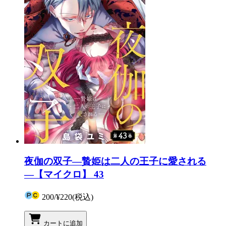
夜伽の双子―贄姫は二人の王子に愛される
―【マイクロ】 43
200
/
¥220
(税込)
カートに追加