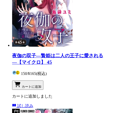
夜伽の双子―贄姫は二人の王子に愛される
―【マイクロ】 45
150
/
¥165
(税込)
カートに追加
カートに追加しました
試し読み