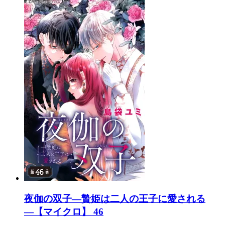
夜伽の双子―贄姫は二人の王子に愛される
―【マイクロ】 46