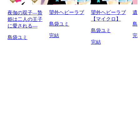
望外ヘビーラブ
望外ヘビーラブ
遺
夜伽の双子―贄
【マイクロ】
姫は二人の王子
島袋ユミ
島
に愛される―
島袋ユミ
完結
完
島袋ユミ
完結