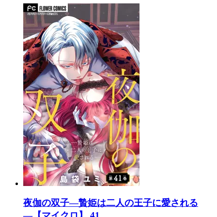
夜伽の双子―贄姫は二人の王子に愛される
―【マイクロ】 41