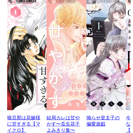
狼旦那は花嫁様
結局カレは甘や
拗らせ皇太子の
今
に甘すぎる【マ
かす〜瓜生花子
偏愛遊戯
な
イクロ】
よみきり集〜
【