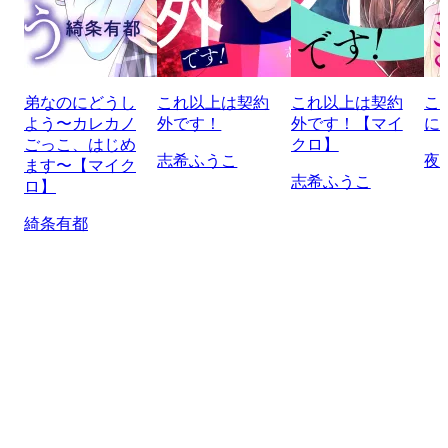
弟なのにどうし
これ以上は契約
これ以上は契約
こ
よう〜カレカノ
外です！
外です！【マイ
に
ごっこ、はじめ
クロ】
志希ふうこ
夜
ます〜【マイク
志希ふうこ
ロ】
綺条有都