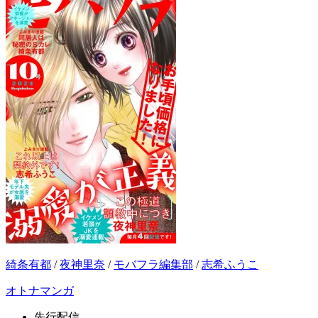
綺条有都
/
夜神里奈
/
モバフラ編集部
/
志希ふうこ
オトナマンガ
先行配信