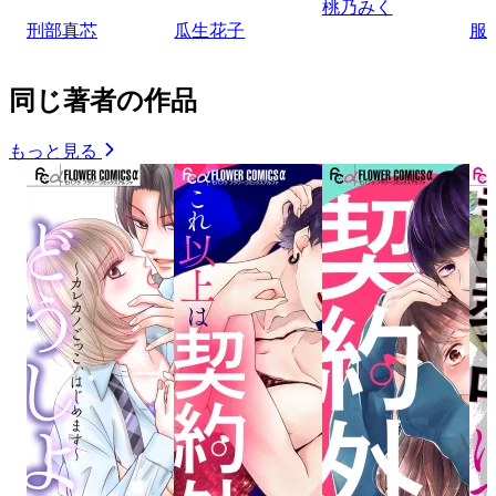
桃乃みく
刑部真芯
瓜生花子
服
同じ著者の作品
もっと見る