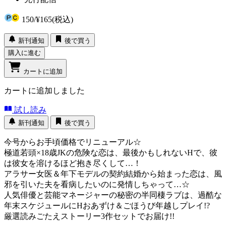
150
/
¥165
(税込)
新刊通知
後で買う
購入に進む
カートに追加
カートに追加しました
試し読み
新刊通知
後で買う
今号からお手頃価格でリニューアル☆
極道若頭×18歳JKの危険な恋は、最後かもしれないHで、彼
は彼女を溶けるほど抱き尽くして…！
アラサー女医＆年下モデルの契約結婚から始まった恋は、風
邪を引いた夫を看病したいのに発情しちゃって…☆
人気俳優と芸能マネージャーの秘密の半同棲ラブは、過酷な
年末スケジュールにHおあずけ＆ごほうび年越しプレイ!?
厳選読みごたえストーリー3作セットでお届け!!