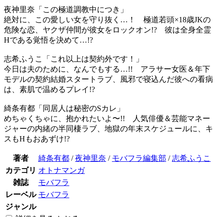
夜神里奈「この極道調教中につき」
絶対に、この愛しい女を守り抜く…！ 極道若頭×18歳JKの
危険な恋、ヤクザ仲間が彼女をロックオン!? 彼は全身全霊
Hである覚悟を決めて…!?
志希ふうこ「これ以上は契約外です！」
今日は夫のために、なんでもする…!! アラサー女医＆年下
モデルの契約結婚スタートラブ、風邪で寝込んだ彼への看病
は、素肌で温めるプレイ!?
綺条有都「同居人は秘密のSカレ」
めちゃくちゃに、抱かれたいよ〜!! 人気俳優＆芸能マネー
ジャーの内緒の半同棲ラブ、地獄の年末スケジュールに、キ
スもHもおあずけ!?
著者
綺条有都
/
夜神里奈
/
モバフラ編集部
/
志希ふうこ
カテゴリ
オトナマンガ
雑誌
モバフラ
レーベル
モバフラ
ジャンル