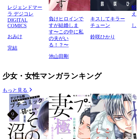
レジェンドマー
蛇
ラ デジコレ
え
負けヒロインで
キスしてキラー
DIGITAL
すが結婚しま
チューン
し
COMICS
す〜この中に私
おみけ
鈴咲ひかり
の夫がい
る！？〜
完結
池山田剛
少女・女性マンガランキング
もっと見る