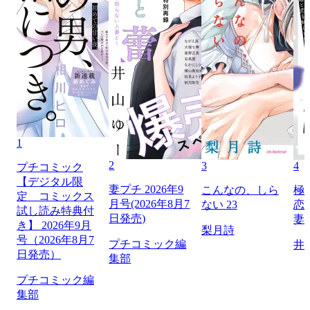
1
2
3
4
プチコミック
【デジタル限
妻プチ 2026年9
こんなの、しら
極
定 コミックス
月号(2026年8月7
ない 23
恋
試し読み特典付
日発売)
妻
き】 2026年9月
梨月詩
号（2026年8月7
プチコミック編
井
日発売）
集部
プチコミック編
集部