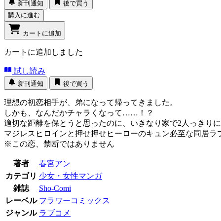
新刊通知
後で買う
購入に進む
カートに追加
カートに追加しました
試し読み
新刊通知
後で買う
理想の初恋相手が、弟になって帰ってきました。
しかも、なんだかチャラくなって……！？
適切な距離を保とうと思ったのに、いきなり家で2人っきり
マジレスヒロインと押せ押せヒーローのキュン必至な同居ラ
※この恋、禁断ではありません
著者
春宮アン
カテゴリ
少女・女性マンガ
雑誌
Sho-Comi
レーベル
フラワーコミックス
ジャンル
ラブコメ