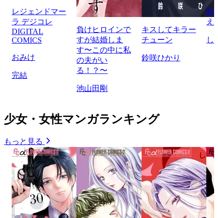
レジェンドマー
蛇
ラ デジコレ
え
負けヒロインで
キスしてキラー
DIGITAL
すが結婚しま
チューン
し
COMICS
す〜この中に私
おみけ
鈴咲ひかり
の夫がい
る！？〜
完結
池山田剛
少女・女性マンガランキング
もっと見る