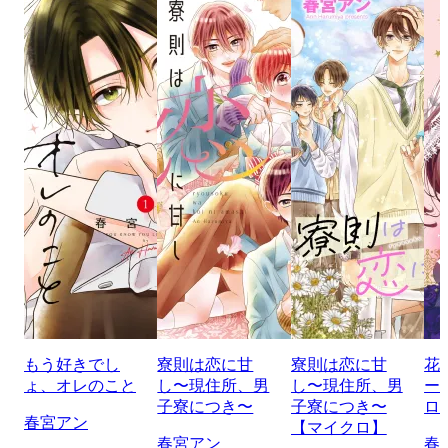
もう好きでし
寮則は恋に甘
寮則は恋に甘
花
ょ、オレのこと
し〜現住所、男
し〜現住所、男
ー
子寮につき〜
子寮につき〜
ロ
春宮アン
【マイクロ】
春宮アン
春