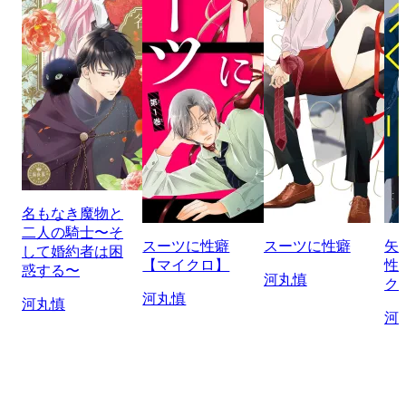
名もなき魔物と
二人の騎士〜そ
スーツに性癖
スーツに性癖
矢
して婚約者は困
【マイクロ】
性
惑する〜
河丸慎
ク
河丸慎
河丸慎
河