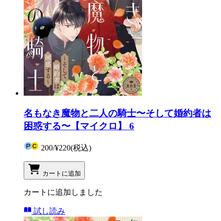
名もなき魔物と二人の騎士〜そして婚約者は
困惑する〜【マイクロ】 6
200
/
¥220
(税込)
カートに追加
カートに追加しました
試し読み