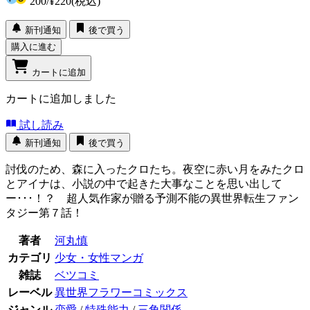
200
/
¥220
(税込)
新刊通知
後で買う
購入に進む
カートに追加
カートに追加しました
試し読み
新刊通知
後で買う
討伐のため、森に入ったクロたち。夜空に赤い月をみたクロ
とアイナは、小説の中で起きた大事なことを思い出して
ー･･･！？ 超人気作家が贈る予測不能の異世界転生ファン
タジー第７話！
著者
河丸慎
カテゴリ
少女・女性マンガ
雑誌
ベツコミ
レーベル
異世界フラワーコミックス
ジャンル
恋愛
/
特殊能力
/
三角関係