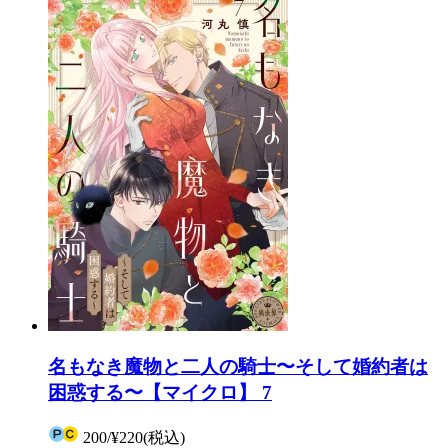
名もなき魔物と二人の騎士〜そして婚約者は
困惑する〜【マイクロ】 7
200
/
¥220
(税込)