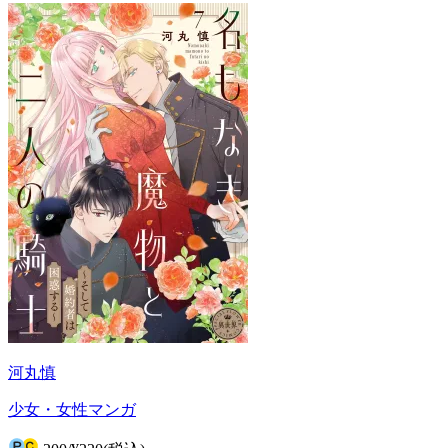
河丸慎
少女・女性マンガ