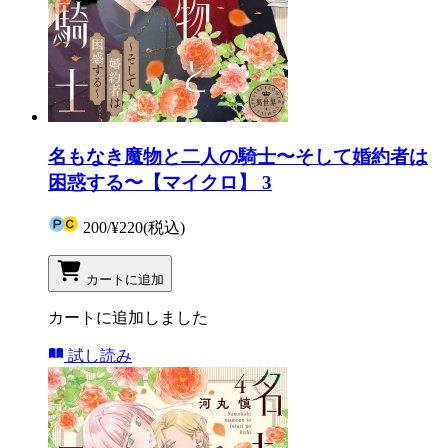
名もなき魔物と二人の騎士〜そして婚約者は
困惑する〜【マイクロ】 3
200
/
¥220
(税込)
カートに追加
カートに追加しました
試し読み