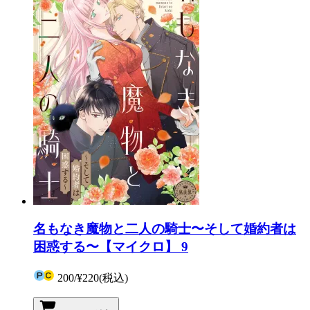
名もなき魔物と二人の騎士〜そして婚約者は
困惑する〜【マイクロ】 9
200
/
¥220
(税込)