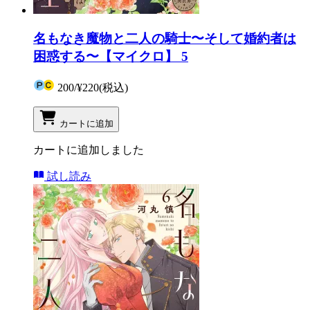
名もなき魔物と二人の騎士〜そして婚約者は
困惑する〜【マイクロ】 5
200
/
¥220
(税込)
カートに追加
カートに追加しました
試し読み