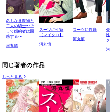
名もなき魔物と
二人の騎士〜そ
スーツに性癖
スーツに性癖
矢
して婚約者は困
【マイクロ】
性
惑する〜
河丸慎
ク
河丸慎
河丸慎
河
同じ著者の作品
もっと見る