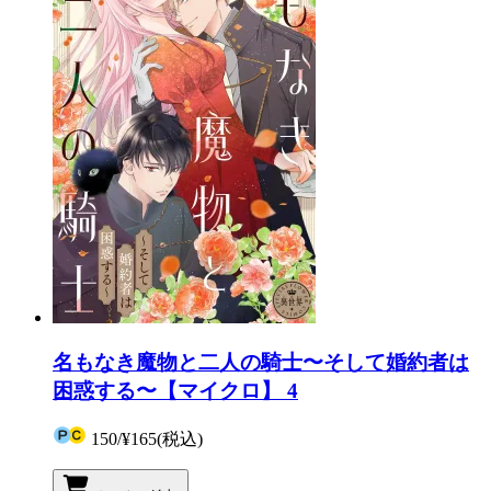
名もなき魔物と二人の騎士〜そして婚約者は
困惑する〜【マイクロ】 4
150
/
¥165
(税込)