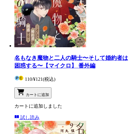
名もなき魔物と二人の騎士〜そして婚約者は
困惑する〜【マイクロ】 番外編
110
/
¥121
(税込)
カートに追加
カートに追加しました
試し読み