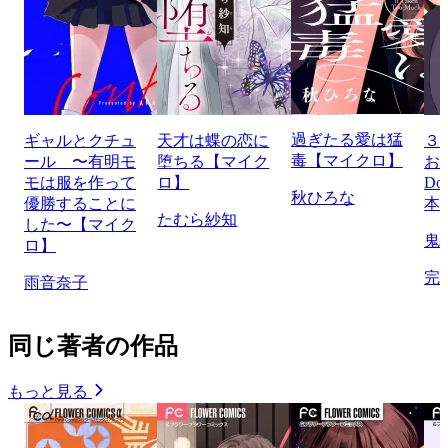
過ぎたる愛は猛
ギャルとクチュ
天才は蝶の恋に
３
毒【マイクロ】
ール 〜有明モ
堕ちる【マイク
お
モは服を作って
ロ】
Do
秋ひろな
優勝することに
本
たむら紗知
した〜【マイク
鬼
ロ】
完
雨音奈子
同じ著者の作品
もっと見る