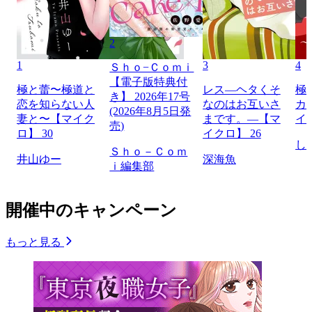
2
1
3
4
Ｓｈｏ−Ｃｏｍｉ
【電子版特典付
極と蕾〜極道と
レス―ヘタくそ
極
き】 2026年17号
恋を知らない人
なのはお互いさ
カ
(2026年8月5日発
妻と〜【マイク
まです。―【マ
イ
売)
ロ】 30
イクロ】 26
し
Ｓｈｏ－Ｃｏｍ
井山ゆー
深海魚
ｉ編集部
開催中のキャンペーン
もっと見る