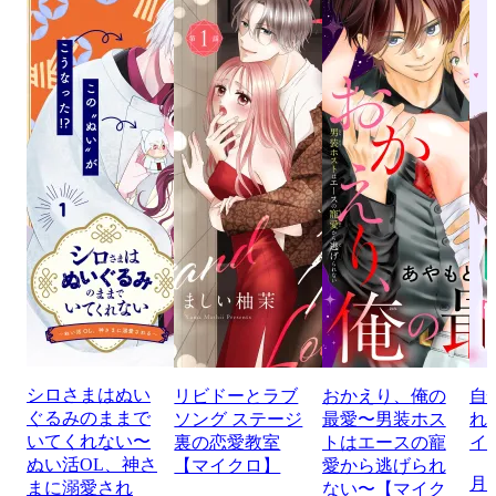
シロさまはぬい
リビドーとラブ
おかえり、俺の
自
ぐるみのままで
ソング ステージ
最愛〜男装ホス
れ
いてくれない〜
裏の恋愛教室
トはエースの寵
イ
ぬい活OL、神さ
【マイクロ】
愛から逃げられ
月
まに溺愛され
ない〜【マイク