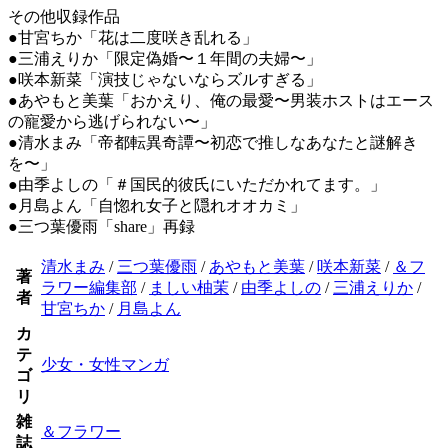
その他収録作品
●甘宮ちか「花は二度咲き乱れる」
●三浦えりか「限定偽婚〜１年間の夫婦〜」
●咲本新菜「演技じゃないならズルすぎる」
●あやもと美葉「おかえり、俺の最愛〜男装ホストはエース
の寵愛から逃げられない〜」
●清水まみ「帝都転異奇譚〜初恋で推しなあなたと謎解き
を〜」
●由季よしの「＃国民的彼氏にいただかれてます。」
●月島よん「自惚れ女子と隠れオオカミ」
●三つ葉優雨「share」再録
清水まみ
/
三つ葉優雨
/
あやもと美葉
/
咲本新菜
/
＆フ
著
ラワー編集部
/
ましい柚茉
/
由季よしの
/
三浦えりか
/
者
甘宮ちか
/
月島よん
カ
テ
少女・女性マンガ
ゴ
リ
雑
＆フラワー
誌