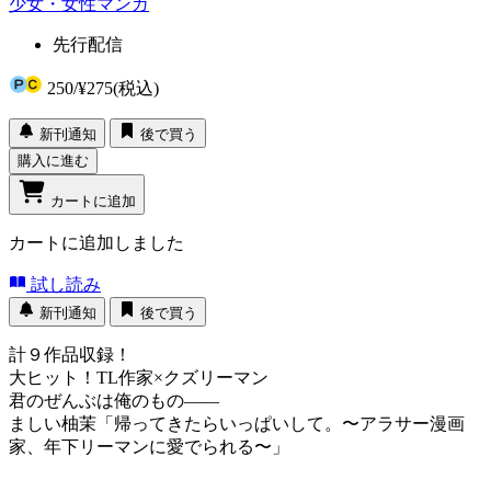
少女・女性マンガ
先行配信
250
/
¥275
(税込)
新刊通知
後で買う
購入に進む
カートに追加
カートに追加しました
試し読み
新刊通知
後で買う
計９作品収録！
大ヒット！TL作家×クズリーマン
君のぜんぶは俺のもの――
ましい柚茉「帰ってきたらいっぱいして。〜アラサー漫画
家、年下リーマンに愛でられる〜」