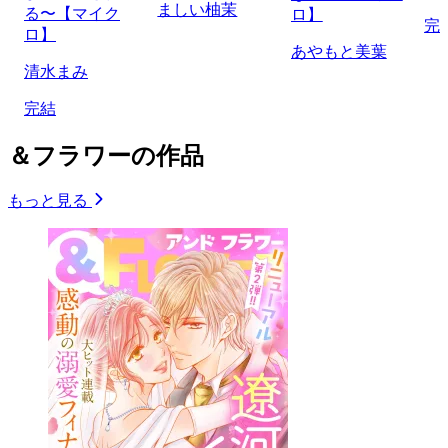
ましい柚茉
る〜【マイク
ロ】
完
ロ】
あやもと美葉
清水まみ
完結
＆フラワーの作品
もっと見る