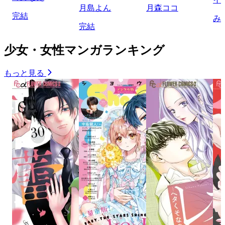
月島よん
月森ココ
完結
み
完結
少女・女性マンガランキング
もっと見る