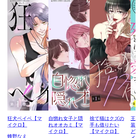
狂犬ベイベ【マ
自惚れ女子と隠
捨て猫はクズの
王
イクロ】
れオオカミ【マ
手も借りたい
装
イクロ】
【マイクロ】
ど
蜂野なえ
イ