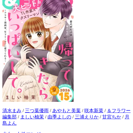
清水まみ
/
三つ葉優雨
/
あやもと美葉
/
咲本新菜
/
＆フラワー
編集部
/
ましい柚茉
/
由季よしの
/
三浦えりか
/
甘宮ちか
/
月
島よん