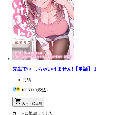
先生で○○しちゃいけません!【単話】 1
完結
100
/
¥110
(税込)
カートに追加
カートに追加しました