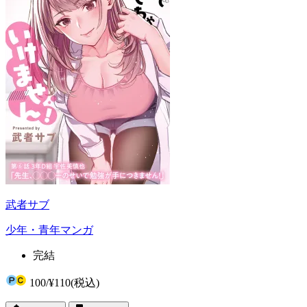
武者サブ
少年・青年マンガ
完結
100
/
¥110
(税込)