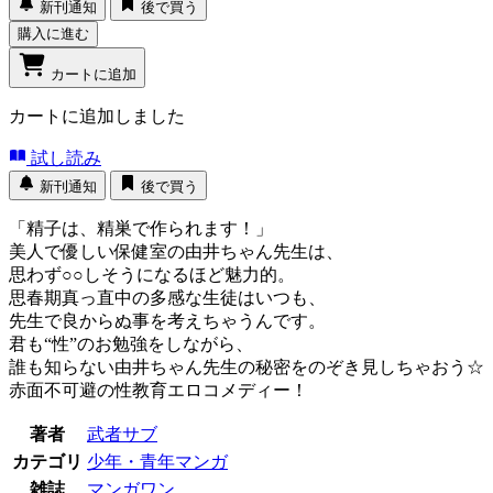
新刊通知
後で買う
購入に進む
カートに追加
カートに追加しました
試し読み
新刊通知
後で買う
「精子は、精巣で作られます！」
美人で優しい保健室の由井ちゃん先生は、
思わず○○しそうになるほど魅力的。
思春期真っ直中の多感な生徒はいつも、
先生で良からぬ事を考えちゃうんです。
君も“性”のお勉強をしながら、
誰も知らない由井ちゃん先生の秘密をのぞき見しちゃおう☆
赤面不可避の性教育エロコメディー！
著者
武者サブ
カテゴリ
少年・青年マンガ
雑誌
マンガワン