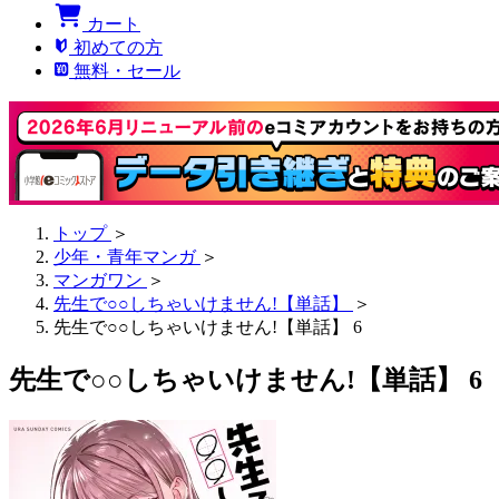
カート
初めての方
無料・セール
トップ
＞
少年・青年マンガ
＞
マンガワン
＞
先生で○○しちゃいけません!【単話】
＞
先生で○○しちゃいけません!【単話】 6
先生で○○しちゃいけません!【単話】 6