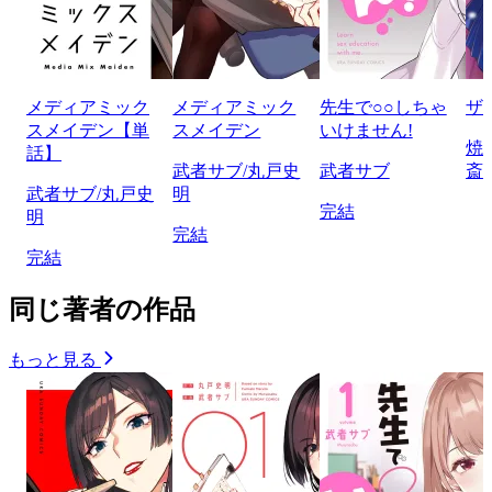
メディアミック
メディアミック
先生で○○しちゃ
ザ
スメイデン【単
スメイデン
いけません!
焼
話】
武者サブ/丸戸史
武者サブ
斎
武者サブ/丸戸史
明
完結
明
完結
完結
同じ著者の作品
もっと見る