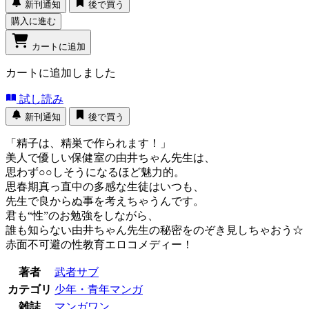
新刊通知
後で買う
購入に進む
カートに追加
カートに追加しました
試し読み
新刊通知
後で買う
「精子は、精巣で作られます！」
美人で優しい保健室の由井ちゃん先生は、
思わず○○しそうになるほど魅力的。
思春期真っ直中の多感な生徒はいつも、
先生で良からぬ事を考えちゃうんです。
君も“性”のお勉強をしながら、
誰も知らない由井ちゃん先生の秘密をのぞき見しちゃおう☆
赤面不可避の性教育エロコメディー！
著者
武者サブ
カテゴリ
少年・青年マンガ
雑誌
マンガワン