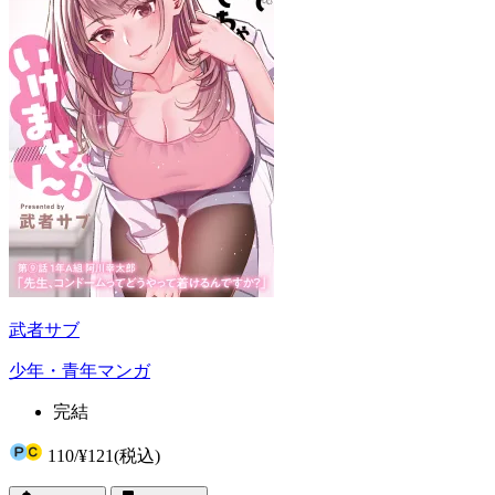
武者サブ
少年・青年マンガ
完結
110
/
¥121
(税込)