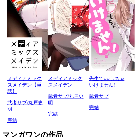
メディアミック
メディアミック
先生で○○しちゃ
スメイデン【単
スメイデン
いけません!
話】
武者サブ/丸戸史
武者サブ
武者サブ/丸戸史
明
完結
明
完結
完結
マンガワンの作品