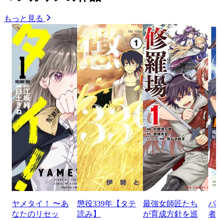
もっと見る
ヤメタイ！ 〜あ
懲役339年【タテ
最強女師匠たち
パ
なたのリセッ
読み】
が育成方針を巡
者