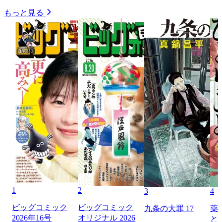
もっと見る
1
2
3
4
ビッグコミック
ビッグコミック
九条の大罪 17
薬
2026年16号
オリジナル 2026
と