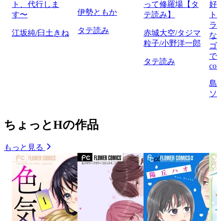
ト、代行しま
って修羅場【タ
好
伊勢ともか
す〜
テ読み】
ト
ラ
タテ読み
江坂純/臼土きね
赤城大空/タジマ
な
粒子/小野洋一郎
ゴ
で
タテ読み
com
島
ソ
ちょっとHの作品
もっと見る