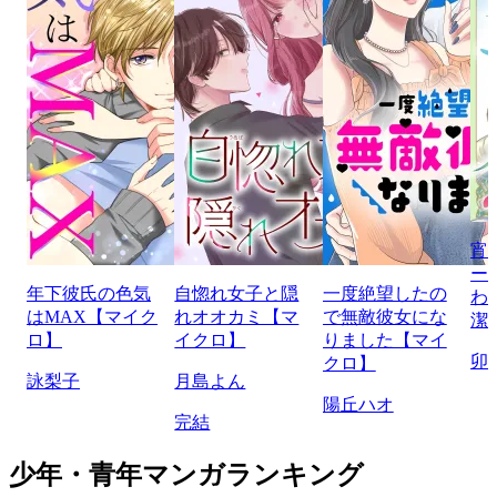
宵
ー
年下彼氏の色気
自惚れ女子と隠
一度絶望したの
わ
はMAX【マイク
れオオカミ【マ
で無敵彼女にな
潔
ロ】
イクロ】
りました【マイ
卯
クロ】
詠梨子
月島よん
陽丘ハオ
完結
少年・青年マンガランキング