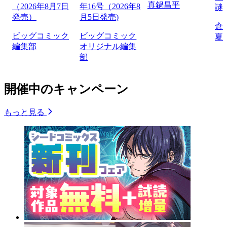
真鍋昌平
（2026年8月7日
年16号（2026年8
謎
発売）
月5日発売)
倉
ビッグコミック
ビッグコミック
夏
編集部
オリジナル編集
部
開催中のキャンペーン
もっと見る