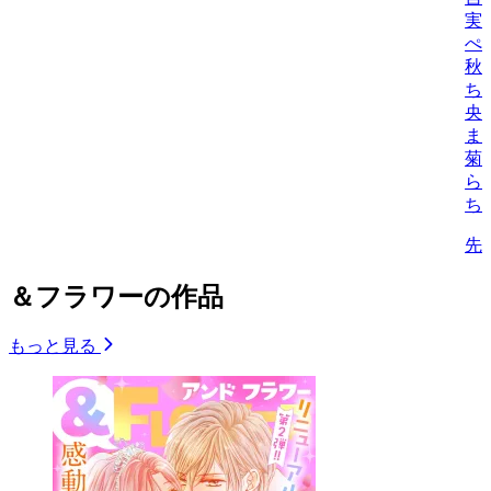
実
ぺ
秋
ち
央
ま
菊
ら
ち
先
＆フラワーの作品
もっと見る