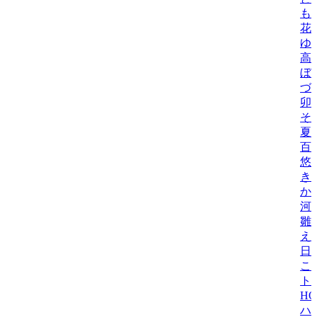
も
花
ゆ
高
ぼ
づ
卯
そら
夏
百
悠
き
か
河
雛
え
日
こ
ト
H
ハ