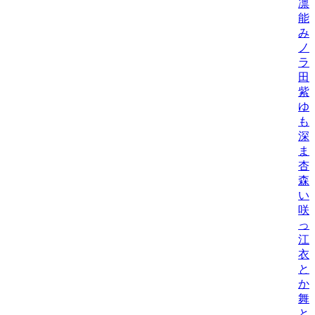
凛
能
み
ノ
ラ
田
紫
ゆ
も
深
ま
杏
森
い
咲
っ
江
衣
と
か
舞
と