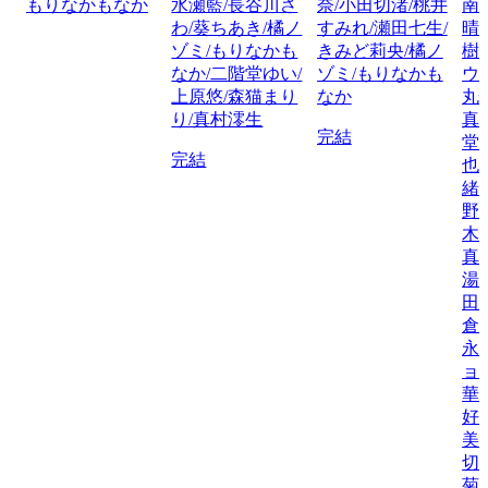
もりなかもなか
水瀬藍/長谷川さ
奈/小田切渚/桃井
南
わ/葵ちあき/橘ノ
すみれ/瀬田七生/
晴
ゾミ/もりなかも
きみど莉央/橘ノ
樹
なか/二階堂ゆい/
ゾミ/もりなかも
ウ
上原悠/森猫まり
なか
丸
り/真村澪生
真
完結
堂
完結
也
緒
野
木
真
湯
田
倉
永
ョ
華
好
美
切
菊