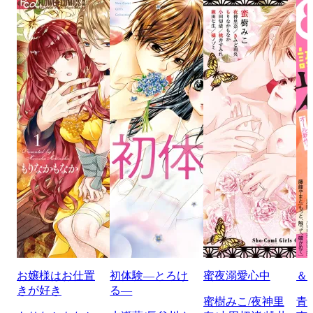
お嬢様はお仕置
初体験―とろけ
蜜夜溺愛心中
＆
きが好き
る―
蜜樹みこ/夜神里
青