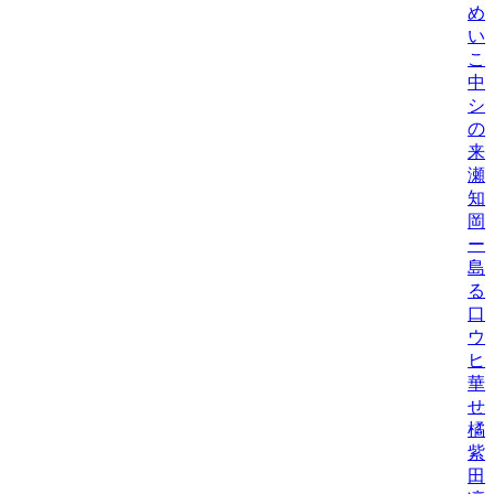
め
い
こ
中
シ
の
来
瀬
知
岡
ー
島
る
口
ウ
ヒ
華
せ
橘
紫
田