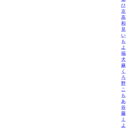
ひ
京
高
和
見
い
も
よ
福
犬
麻
く
ろ
野
こ
も
あ
谷
藤
ミ
よ