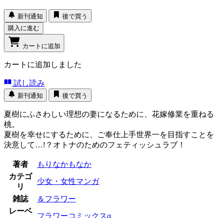
新刊通知
後で買う
購入に進む
カートに追加
カートに追加しました
試し読み
新刊通知
後で買う
夏樹にふさわしい理想の妻になるために、花嫁修業を重ねる
桃。
夏樹を幸せにするために、ご奉仕上手世界一を目指すことを
決意して…!？オトナのためのフェティッシュラブ！
著者
もりなかもなか
カテゴ
少女・女性マンガ
リ
雑誌
＆フラワー
レーベ
フラワーコミックスα