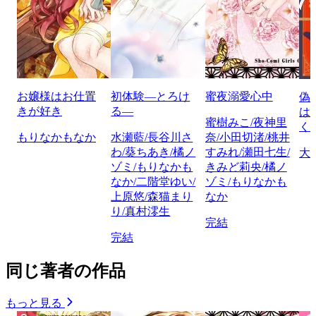
お嬢様はお仕置
初体験―とろけ
蜜夜溺愛心中
偽
きが好き
る―
は
蜜樹みこ/夜神里
く
もりなかもなか
水瀬藍/長谷川さ
奈/小田切渚/桃井
わ/葵ちあき/橘ノ
すみれ/瀬田七生/
大
ゾミ/もりなかも
きみど莉央/橘ノ
なか/二階堂ゆい/
ゾミ/もりなかも
上原悠/森猫まり
なか
り/真村澪生
完結
完結
同じ著者の作品
もっと見る