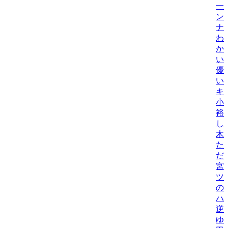
一
ン
ナ
わ
か
い
優
い
キ
小
裕
し
木
た
だ
宮
ツ
の
ハ
逆
ゆ