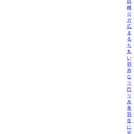
田
稀
り
ガ
広
ま
る
ち
丸
い
羽
赤
なこ
リ
巴
リ
永
美
羽
生
に
宮