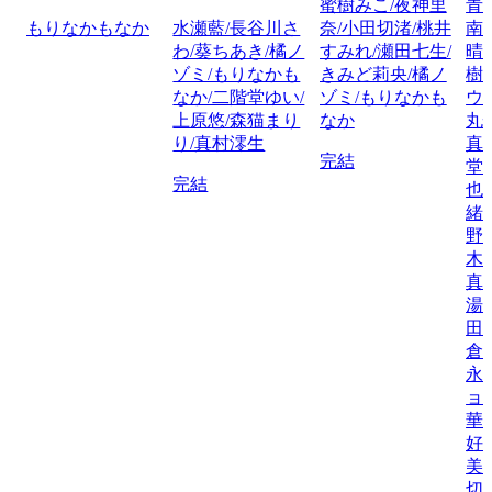
蜜樹みこ/夜神里
青
もりなかもなか
水瀬藍/長谷川さ
奈/小田切渚/桃井
南
わ/葵ちあき/橘ノ
すみれ/瀬田七生/
晴
ゾミ/もりなかも
きみど莉央/橘ノ
樹
なか/二階堂ゆい/
ゾミ/もりなかも
ウ
上原悠/森猫まり
なか
丸
り/真村澪生
真
完結
堂
完結
也
緒
野
木
真
湯
田
倉
永
ョ
華
好
美
切