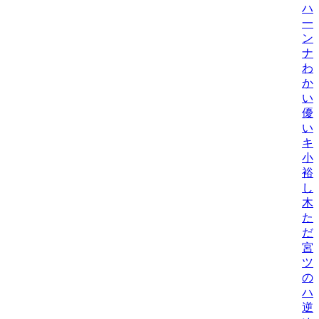
ハ
一
ン
ナ
わ
か
い
優
い
キ
小
裕
し
木
た
だ
宮
ツ
の
ハ
逆