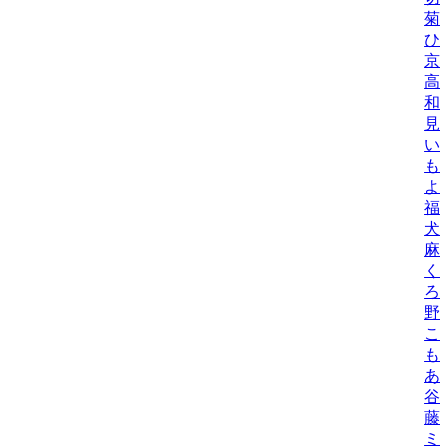
菊
ひ
京
高
和
見
い
も
よ
福
犬
麻
く
ろ
野
こ
も
あ
谷
藤
ミ