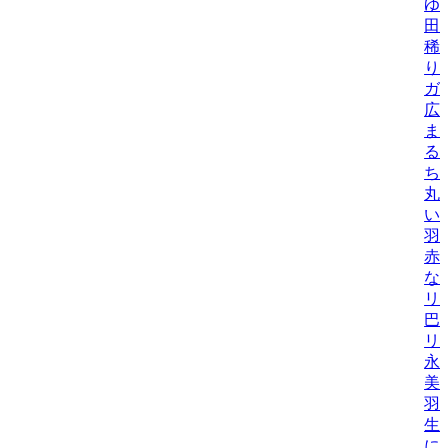
ゆ
田
稀
り
ガ
広
ま
る
ち
丸
い
羽
赤
なこ
リ
巴
リ
永
美
羽
生
に