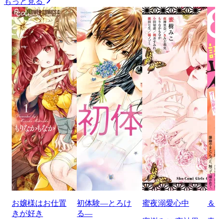
もっと見る
お嬢様はお仕置
初体験―とろけ
蜜夜溺愛心中
＆
きが好き
る―