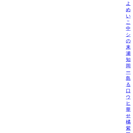
よ
め
い
こ
中
シ
の
来
瀬
知
岡
ー
島
る
口
ウ
ヒ
華
せ
橘
紫