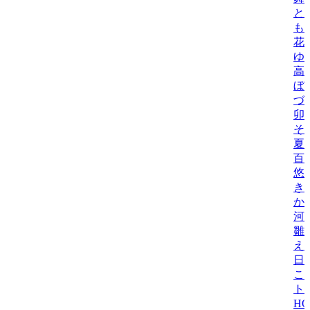
と
も
花
ゆ
高
ぼ
づ
卯
そら
夏
百
悠
き
か
河
雛
え
日
こ
ト
H