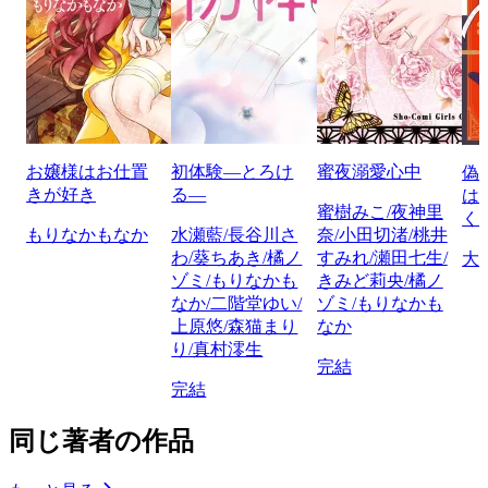
お嬢様はお仕置
初体験―とろけ
蜜夜溺愛心中
偽
きが好き
る―
は
蜜樹みこ/夜神里
く
もりなかもなか
水瀬藍/長谷川さ
奈/小田切渚/桃井
わ/葵ちあき/橘ノ
すみれ/瀬田七生/
大
ゾミ/もりなかも
きみど莉央/橘ノ
なか/二階堂ゆい/
ゾミ/もりなかも
上原悠/森猫まり
なか
り/真村澪生
完結
完結
同じ著者の作品