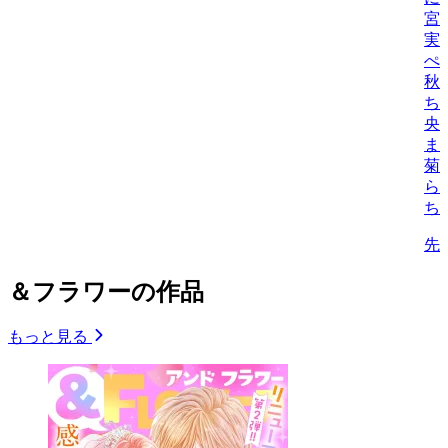
宮
実
ぺ
秋
ち
央
ま
菊
ら
ち
先
＆フラワーの作品
もっと見る