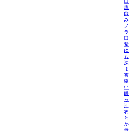
田
凛
能
み
ノ
ラ
田
紫
ゆ
も
深
ま
杏
森
い
咲
っ
江
衣
と
か
舞