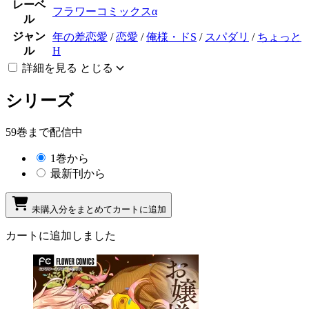
レーベ
フラワーコミックスα
ル
ジャン
年の差恋愛
/
恋愛
/
俺様・ドS
/
スパダリ
/
ちょっと
ル
H
詳細を見る
とじる
シリーズ
59巻まで配信中
1巻から
最新刊から
未購入分をまとめてカートに追加
カートに追加しました