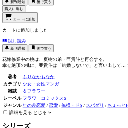
新刊通知
後で買う
購入に進む
カートに追加
カートに追加しました
試し読み
新刊通知
後で買う
花嫁修業中の桃は、夏樹の弟・亜貴斗と再会する。
幸せ絶頂の桃に、亜貴斗は「結婚しないで」と言い出して…
著者
もりなかもなか
カテゴリ
少女・女性マンガ
雑誌
＆フラワー
レーベル
フラワーコミックスα
ジャンル
年の差恋愛
/
恋愛
/
俺様・ドS
/
スパダリ
/
ちょっと
詳細を見る
とじる
シリーズ