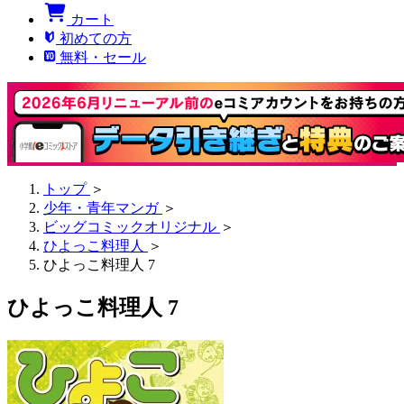
カート
初めての方
無料・セール
トップ
＞
少年・青年マンガ
＞
ビッグコミックオリジナル
＞
ひよっこ料理人
＞
ひよっこ料理人 7
ひよっこ料理人 7