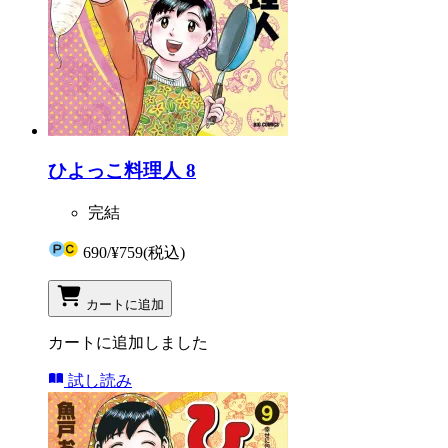
ひよっこ料理人 8
完結
690
/
¥759
(税込)
カートに追加
カートに追加しました
試し読み