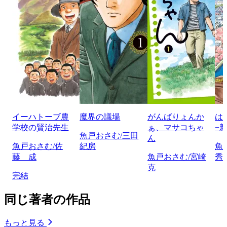
イーハトーブ農
魔界の議場
がんばりょんか
は
学校の賢治先生
ぁ、マサコちゃ
−
魚戸おさむ/三田
ん
魚戸おさむ/佐
紀房
魚
藤 成
魚戸おさむ/宮崎
秀
克
完結
同じ著者の作品
もっと見る