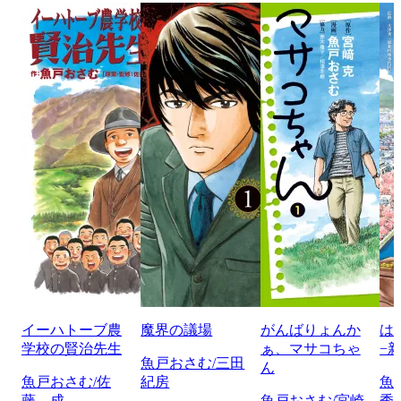
イーハトーブ農
魔界の議場
がんばりょんか
は
学校の賢治先生
ぁ、マサコちゃ
−
魚戸おさむ/三田
ん
魚戸おさむ/佐
紀房
魚
藤 成
魚戸おさむ/宮崎
秀