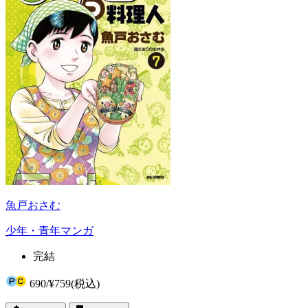
魚戸おさむ
少年・青年マンガ
完結
690
/
¥759
(税込)