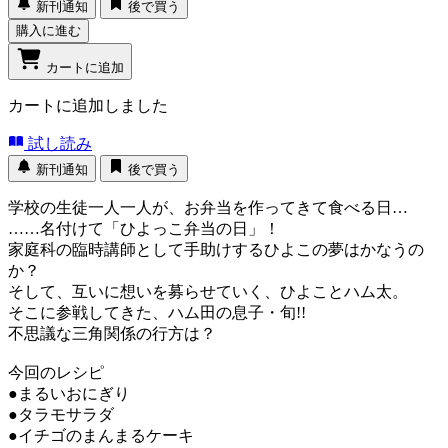
新刊通知
後で買う
購入に進む
カートに追加
カートに追加しました
試し読み
新刊通知
後で買う
学校の生徒一人一人が、お弁当を作ってきて食べる日…
……名付けて「ひよっこ弁当の日」！
家庭科の臨時講師として手助けするひよこの夢はかなうの
か？
そして、互いに想いを募らせていく、ひよことハム太。
そこに参戦してきた、ハム田の息子・旬!!
不思議な三角関係の行方は？
今回のレシピ
●まるいおにぎり
●タラモサラダ
●イチゴのまんまるケーキ