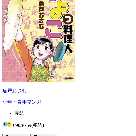
魚戸おさむ
少年・青年マンガ
完結
690
/
¥759
(税込)