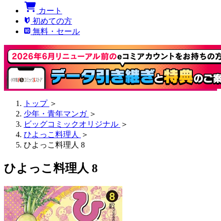
カート
初めての方
無料・セール
トップ
＞
少年・青年マンガ
＞
ビッグコミックオリジナル
＞
ひよっこ料理人
＞
ひよっこ料理人 8
ひよっこ料理人 8