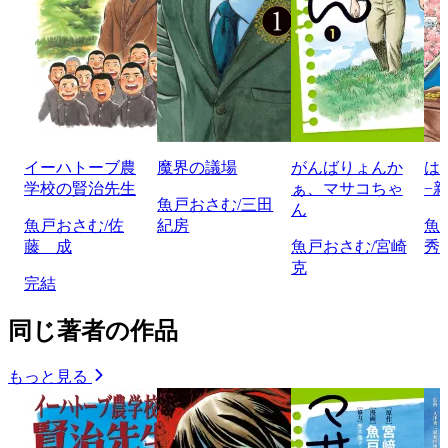
イーハトーブ農
魔界の議場
がんばりょんか
は
学校の賢治先生
ぁ、マサコちゃ
−
魚戸おさむ/三田
ん
魚戸おさむ/佐
紀房
魚
藤 成
魚戸おさむ/宮崎
秀
克
完結
同じ著者の作品
もっと見る