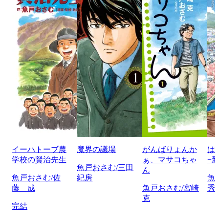
イーハトーブ農
魔界の議場
がんばりょんか
は
学校の賢治先生
ぁ、マサコちゃ
−
魚戸おさむ/三田
ん
魚戸おさむ/佐
紀房
魚
藤 成
魚戸おさむ/宮崎
秀
克
完結