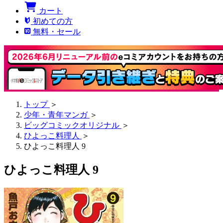
カート
初めての方
無料・セール
トップ
＞
少年・青年マンガ
＞
ビッグコミックオリジナル
＞
ひよっこ料理人
＞
ひよっこ料理人 9
ひよっこ料理人 9