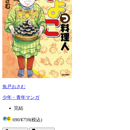
魚戸おさむ
少年・青年マンガ
完結
690
/
¥759
(税込)