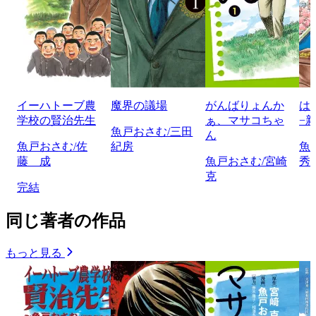
イーハトーブ農
魔界の議場
がんばりょんか
は
学校の賢治先生
ぁ、マサコちゃ
−
魚戸おさむ/三田
ん
魚戸おさむ/佐
紀房
魚
藤 成
魚戸おさむ/宮崎
秀
克
完結
同じ著者の作品
もっと見る