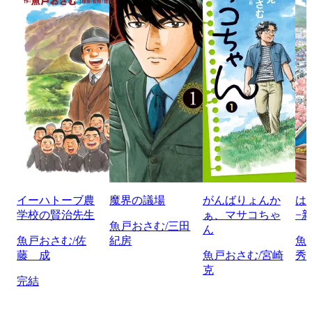
イーハトーブ農
魔界の議場
がんばりょんか
は
学校の賢治先生
ぁ、マサコちゃ
−
魚戸おさむ/三田
ん
魚戸おさむ/佐
紀房
魚
藤 成
魚戸おさむ/宮崎
秀
克
完結