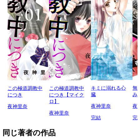
キミに溺れる心
無
この極道調教中
この極道調教中
臓
み
につき
につき【マイク
ロ】
夜神里奈
夜
夜神里奈
夜神里奈
完結
完
同じ著者の作品