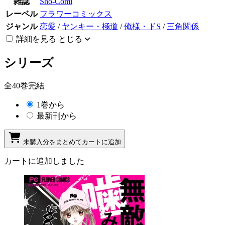
雑誌
Sho-Comi
レーベル
フラワーコミックス
ジャンル
恋愛
/
ヤンキー・極道
/
俺様・ドS
/
三角関係
詳細を見る
とじる
シリーズ
全40巻完結
1巻から
最新刊から
未購入分をまとめてカートに追加
カートに追加しました