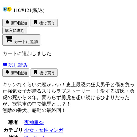
110
/
¥121
(税込)
新刊通知
後で買う
購入に進む
カートに追加
カートに追加しました
試し読み
新刊通知
後で買う
キケンなくらいの恋がいい！史上最恐の狂犬男子と傷を負っ
た強気女子が贈るスリルラブストーリー！！愛する彼氏・勇
虎の死から３年。変わらず勇虎を想い続けるひよりだった
が、観覧車の中で龍馬と…？！
無敵の番犬、感動の最終回！
著者
夜神里奈
カテゴリ
少女・女性マンガ