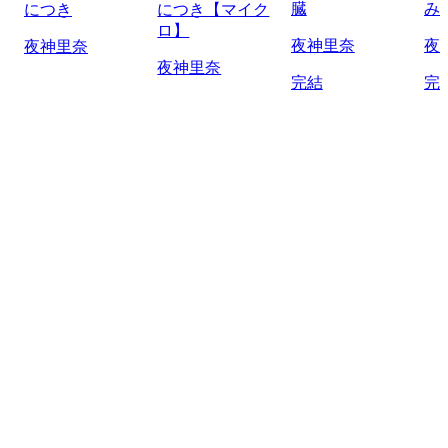
臓
み
につき
につき【マイク
ロ】
夜神里奈
夜
夜神里奈
夜神里奈
完結
完