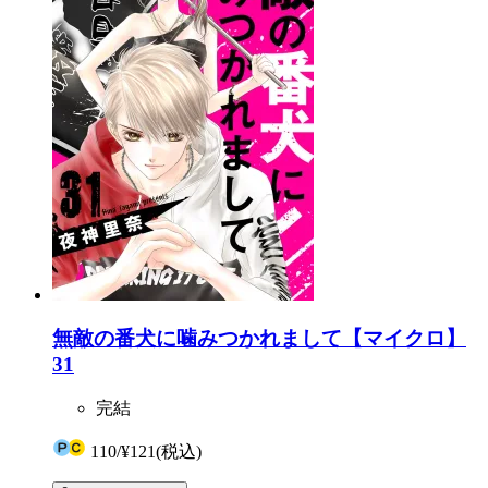
無敵の番犬に噛みつかれまして【マイクロ】
31
完結
110
/
¥121
(税込)