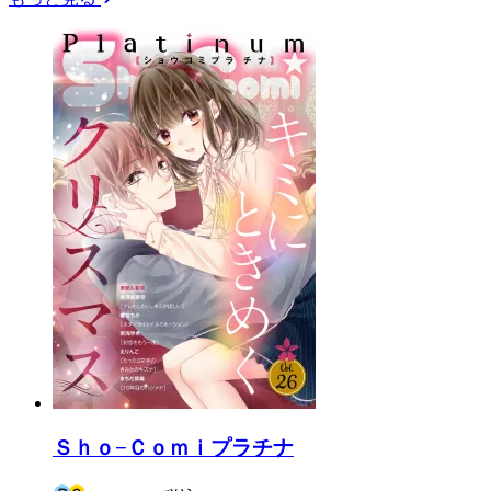
Ｓｈｏ−Ｃｏｍｉプラチナ