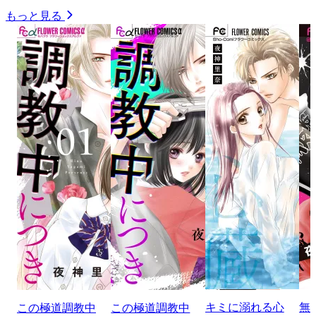
もっと見る
キミに溺れる心
無
この極道調教中
この極道調教中