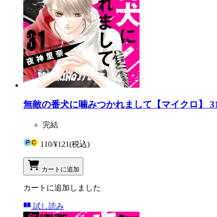
無敵の番犬に噛みつかれまして【マイクロ】 3
完結
110
/
¥121
(税込)
カートに追加
カートに追加しました
試し読み